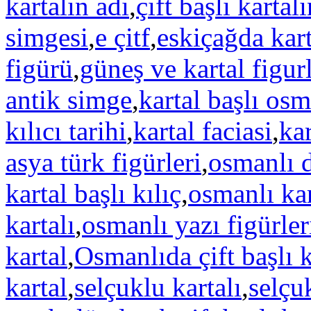
kartalın adı
,
çift başlı kartal
simgesi
,
e çitf
,
eskiçağda kart
figürü
,
güneş ve kartal figurl
antik simge
,
kartal başlı osm
kılıcı tarihi
,
kartal faciasi
,
kar
asya türk figürleri
,
osmanlı d
kartal başlı kılıç
,
osmanlı kar
kartalı
,
osmanlı yazı figürler
kartal
,
Osmanlıda çift başlı k
kartal
,
selçuklu kartalı
,
selçu