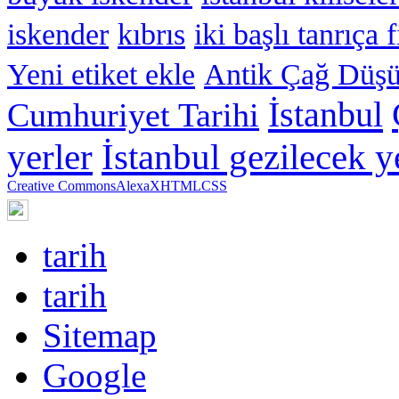
iskender
kıbrıs
iki başlı tanrıça 
Yeni etiket ekle
Antik Çağ Düşü
İstanbul
Cumhuriyet Tarihi
yerler
İstanbul gezilecek y
Creative Commons
Alexa
XHTML
CSS
tarih
tarih
Sitemap
Google