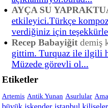
AYÇA SU YAPRAKTU
etkileyici.Türkçe kompo
verdiğiniz için teşekkürler
Recep Babayiğit
demiş 
gittim. Turquaz ile ilgili 
Müzede görevli ol...
Etiketler
Artemis
Antik Yunan
Asurlular
Amar
büyük iskender
istanbul kiliseler