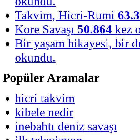
okundu.
Takvim, Hicri-Rumi
63.
Kore Savaşı
50.864
kez 
Bir yaşam hikayesi, bir
okundu.
Popüler Aramalar
hicri takvim
kibele nedir
inebahtı deniz savaşı