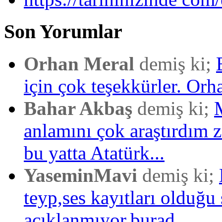
Son Yorumlar
Orhan Meral
demiş ki;
için çok teşekkürler. Orh
Bahar Akbaş
demiş ki;
anlamını çok araştırdım
bu yatta Atatürk...
YaseminMavi
demiş ki;
teyp,ses kayıtları olduğu 
açıklanmıyor.burad...