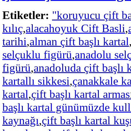
Etiketler:
"koruyucu çift ba
kılıç
,
alacahoyuk Cift Basli
,
tarihi
,
alman çift başlı kartal
selçuklu figürü
,
anadolu selç
figürü
,
anadoluda çift başlı k
kartallı sikkesi
,
çanakkale ka
kartal
,
çift başlı kartal armas
başlı kartal günümüzde kul
kaynağı
,
çift başlı kartal ku