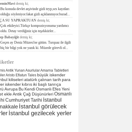
seminMavi
demiş ki;
Bu konuda devlet arşivinde gizli teyp,ses kayıtları
olduğu söyleniyor.fakat gizli açıklanmıyor.burad...
ÇA SU YAPRAKTUAN
demiş ki;
Çok etkileyici.Türkçe kompozisyonuma yardımcı
oldu. Detay verdiğiniz için teşekkürler...
ep Babayiğit
demiş ki;
Geçen ay Deniz Müzesi'ne gittim. Turquaz ile ilgili
hiç bir bilgi yok ne yazık ki. Müzede görevli ol...
iketler
mis
Antik Yunan
Asurlular
Amarna Tabletleri
büyük iskender
liler
Aristo
Eflatun
Tales
nbul kiliseleri
atatürk
çalınan tarih
para
ler
iskender
kıbrıs
iki başlı tanrıça
rü
Avrupa
Bu
Kendi
Osmanlı
Efes
Yeni
Osmanlı
et ekle
Antik Çağ Düşünürleri
İstanbul
ihi
Cumhuriyet Tarihi
İstanbul görülecek
nakkale
rler
İstanbul gezilecek yerler
tarih
tarih
Sitemap
Google