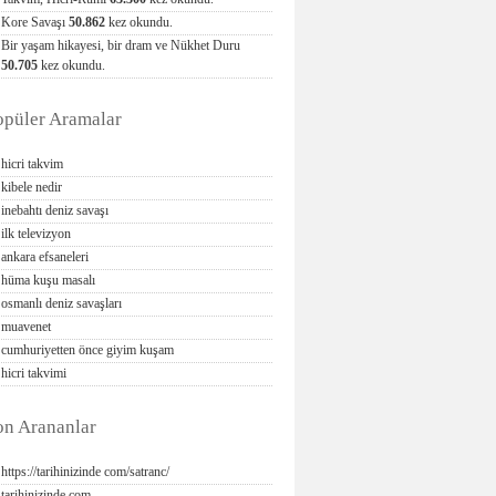
Kore Savaşı
50.862
kez okundu.
Bir yaşam hikayesi, bir dram ve Nükhet Duru
50.705
kez okundu.
opüler Aramalar
hicri takvim
kibele nedir
inebahtı deniz savaşı
ilk televizyon
ankara efsaneleri
hüma kuşu masalı
osmanlı deniz savaşları
muavenet
cumhuriyetten önce giyim kuşam
hicri takvimi
on Arananlar
https://tarihinizinde com/satranc/
tarihinizinde com