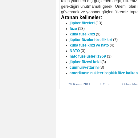
talep yalnızca dış güçlerden değil, ülkemiz
gerektiğini unutmamak gerek. Önemli olan 
güvenmek ve yabancı güçleri ülkemiz topra
Aranan kelimeler:
jüpiter füzeleri
(13)
füze
(13)
küba füze krizi
(9)
jüpiter füzeleri özellikleri
(7)
küba füze krizi ve nato
(4)
NATO
(3)
nato füze üsleri 1959
(3)
jüpiter füzesi krizi
(3)
cumhuriyettarihi
(3)
amerikanın nükleer başlıklı füze kalkan
28
Kasım 2011
0
Yorum
Orhan Mer