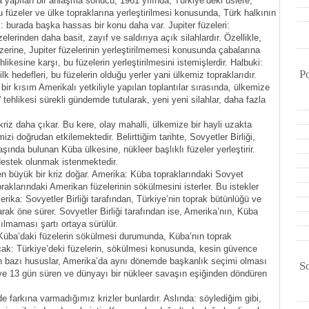
yapılan bir anlaşma sonucu, 1961 yılında, Türkiye’deki üslere,
 bu füzeler ve ülke topraklarına yerleştirilmesi konusunda, Türk halkının
: burada başka hassas bir konu daha var. Jupiter füzeleri:
elerinden daha basit, zayıf ve saldırıya açık silahlardır. Özellikle,
rine, Jupiter füzelerinin yerleştirilmemesi konusunda çabalarına
hlikesine karşı, bu füzelerin yerleştirilmesini istemişlerdir. Halbuki:
P
k hedefleri, bu füzelerin olduğu yerler yani ülkemiz topraklarıdır.
ir kısım Amerikalı yetkiliyle yapılan toplantılar sırasında, ülkemize
ehlikesi sürekli gündemde tutularak, yeni yeni silahlar, daha fazla
kriz daha çıkar. Bu kere, olay mahalli, ülkemize bir hayli uzakta
zi doğrudan etkilemektedir. Belirttiğim tarihte, Sovyetler Birliği,
ında bulunan Küba ülkesine, nükleer başlıklı füzeler yerleştirir.
destek olunmak istenmektedir.
n büyük bir kriz doğar. Amerika: Küba topraklarındaki Sovyet
opraklarındaki Amerikan füzelerinin sökülmesini isterler. Bu istekler
merika: Sovyetler Birliği tarafından, Türkiye’nin toprak bütünlüğü ve
rak öne sürer. Sovyetler Birliği tarafından ise, Amerika’nın, Küba
ılmaması şartı ortaya sürülür.
üba’daki füzelerin sökülmesi durumunda, Küba’nın toprak
cak: Türkiye’deki füzelerin, sökülmesi konusunda, kesin güvence
en bazı hususlar, Amerika’da aynı dönemde başkanlık seçimi olması
S
r ve 13 gün süren ve dünyayı bir nükleer savaşın eşiğinden döndüren
 farkına varmadığımız krizler bunlardır. Aslında: söylediğim gibi,