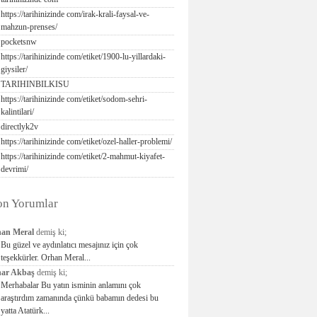
https://tarihinizinde com/irak-krali-faysal-ve-
mahzun-prenses/
pocketsnw
https://tarihinizinde com/etiket/1900-lu-yillardaki-
giysiler/
TARIHINBILKISU
https://tarihinizinde com/etiket/sodom-sehri-
kalintilari/
directlyk2v
https://tarihinizinde com/etiket/ozel-haller-problemi/
https://tarihinizinde com/etiket/2-mahmut-kiyafet-
devrimi/
on Yorumlar
an Meral
demiş ki;
Bu güzel ve aydınlatıcı mesajınız için çok
teşekkürler. Orhan Meral...
ar Akbaş
demiş ki;
Merhabalar Bu yatın isminin anlamını çok
araştırdım zamanında çünkü babamın dedesi bu
yatta Atatürk...