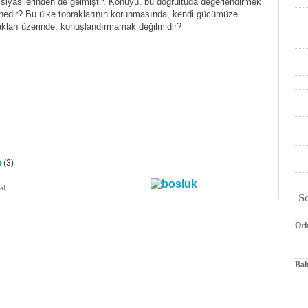
 siyasilerinden de gelmiştir. Konuyu, bu doğrultuda değerlendirmek
nedir? Bu ülke topraklarının korunmasında, kendi gücümüze
kları üzerinde, konuşlandırmamak değilmidir?
ı
(3)
al
S
Orh
Bah