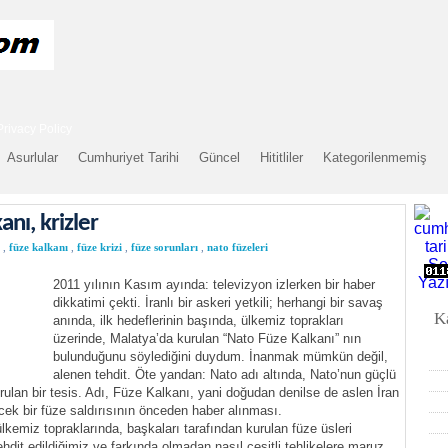
Privacy Policy
Asurlular
Cumhuriyet Tarihi
Güncel
Hititliler
Kategorilenmemiş
nı, krizler
,
füze kalkanı
,
füze krizi
,
füze sorunları
,
nato füzeleri
2011 yılının Kasım ayında: televizyon izlerken bir haber
dikkatimi çekti. İranlı bir askeri yetkili; herhangi bir savaş
K
anında, ilk hedeflerinin başında, ülkemiz toprakları
üzerinde, Malatya’da kurulan “Nato Füze Kalkanı” nın
bulunduğunu söylediğini duydum. İnanmak mümkün değil,
alenen tehdit. Öte yandan: Nato adı altında, Nato’nun güçlü
urulan bir tesis. Adı, Füze Kalkanı, yani doğudan denilse de aslen İran
ecek bir füze saldırısının önceden haber alınması.
kemiz topraklarında, başkaları tarafından kurulan füze üsleri
ehdit edildiğimiz ve farkında olmadan nasıl çeşitli tehlikelere maruz