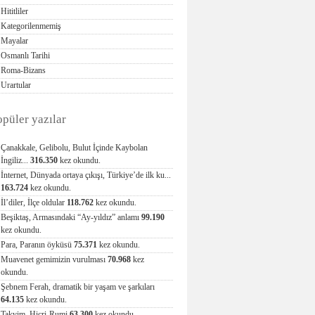
Hititliler
Kategorilenmemiş
Mayalar
Osmanlı Tarihi
Roma-Bizans
Urartular
opüler yazılar
Çanakkale, Gelibolu, Bulut İçinde Kaybolan
İngiliz...
316.350
kez okundu.
İnternet, Dünyada ortaya çıkışı, Türkiye’de ilk ku...
163.724
kez okundu.
İl’diler, İlçe oldular
118.762
kez okundu.
Beşiktaş, Armasındaki “Ay-yıldız” anlamı
99.190
kez okundu.
Para, Paranın öyküsü
75.371
kez okundu.
Muavenet gemimizin vurulması
70.968
kez
okundu.
Şebnem Ferah, dramatik bir yaşam ve şarkıları
64.135
kez okundu.
Takvim, Hicri-Rumi
63.300
kez okundu.