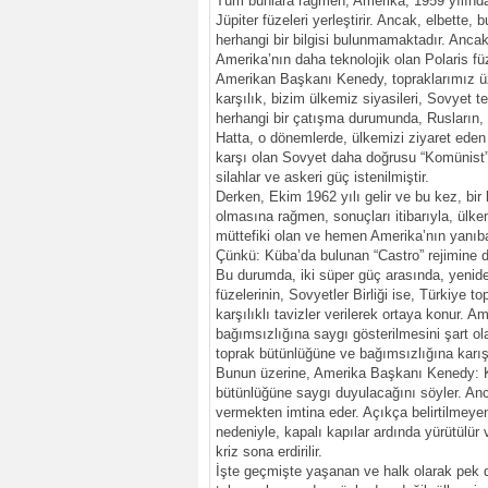
Tüm bunlara rağmen, Amerika, 1959 yılında 
Jüpiter füzeleri yerleştirir. Ancak, elbette,
herhangi bir bilgisi bulunmamaktadır. Ancak
Amerika’nın daha teknolojik olan Polaris füz
Amerikan Başkanı Kenedy, topraklarımız üze
karşılık, bizim ülkemiz siyasileri, Sovyet te
herhangi bir çatışma durumunda, Rusların, il
Hatta, o dönemlerde, ülkemizi ziyaret eden b
karşı olan Sovyet daha doğrusu “Komünist” t
silahlar ve askeri güç istenilmiştir.
Derken, Ekim 1962 yılı gelir ve bu kez, bir 
olmasına rağmen, sonuçları itibarıyla, ülkemi
müttefiki olan ve hemen Amerika’nın yanıbaş
Çünkü: Küba’da bulunan “Castro” rejimine 
Bu durumda, iki süper güç arasında, yenide
füzelerinin, Sovyetler Birliği ise, Türkiye t
karşılıklı tavizler verilerek ortaya konur. A
bağımsızlığına saygı gösterilmesini şart ola
toprak bütünlüğüne ve bağımsızlığına karış
Bunun üzerine, Amerika Başkanı Kenedy: K
bütünlüğüne saygı duyulacağını söyler. An
vermekten imtina eder. Açıkça belirtilmey
nedeniyle, kapalı kapılar ardında yürütülü
kriz sona erdirilir.
İşte geçmişte yaşanan ve halk olarak pek de