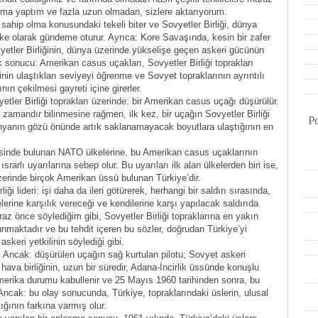
ırma yaptım ve fazla uzun olmadan, sizlere aktarıyorum.
ahip olma konusundaki tekeli biter ve Sovyetler Birliği, dünya
ke olarak gündeme oturur. Ayrıca: Kore Savaşında, kesin bir zafer
etler Birliğinin, dünya üzerinde yükselişe geçen askeri gücünün
ik sonucu: Amerikan casus uçakları, Sovyetler Birliği toprakları
inin ulaştıkları seviyeyi öğrenme ve Sovyet topraklarının ayrıntılı
nın çekilmesi gayreti içine girerler.
etler Birliği toprakları üzerinde: bir Amerikan casus uçağı düşürülür.
 zamandır bilinmesine rağmen, ilk kez, bir uçağın Sovyetler Birliği
P
ünyanın gözü önünde artık saklanamayacak boyutlara ulaştığının en
resinde bulunan NATO ülkelerine, bu Amerikan casus uçaklarının
srarlı uyarılarına sebep olur. Bu uyarıları ilk alan ülkelerden biri ise,
üzerinde birçok Amerikan üssü bulunan Türkiye’dir.
ği lideri: işi daha da ileri götürerek, herhangi bir saldırı sırasında,
lerine karşılık vereceği ve kendilerine karşı yapılacak saldırıda
iraz önce söylediğim gibi, Sovyetler Birliği topraklarına en yakın
nmaktadır ve bu tehdit içeren bu sözler, doğrudan Türkiye’yi
skeri yetkilinin söylediği gibi.
. Ancak: düşürülen uçağın sağ kurtulan pilotu; Sovyet askeri
 hava birliğinin, uzun bir süredir, Adana-İncirlik üssünde konuşlu
Amerika durumu kabullenir ve 25 Mayıs 1960 tarihinden sonra, bu
. Ancak: bu olay sonucunda, Türkiye, topraklarındaki üslerin, ulusal
ığının farkına varmış olur.