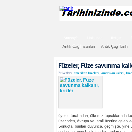
Anasayfa
Hakkında
İletişim
Antik Çağ İnsanları
Antik Çağ Tarihi
Füzeler, Füze savunma kalka
Etiketler:
amerikan füzeleri
,
amerikan üsleri
,
füze
üyeleri tarafından, ülkemiz topraklarında k
üzerinden, Avrupa ve İsrail üzerine gelebil
Sonuçta: bunları duyunca, geçmişte, yine ül
nedeniyle, yine başkaları tarafından nasıl t