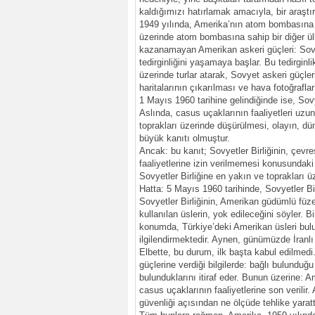
kaldığımızı hatırlamak amacıyla, bir araşt
1949 yılında, Amerika’nın atom bombasına s
üzerinde atom bombasına sahip bir diğer ül
kazanamayan Amerikan askeri güçleri: Sovy
tedirginliğini yaşamaya başlar. Bu tedirginl
üzerinde turlar atarak, Sovyet askeri güçler
haritalarının çıkarılması ve hava fotoğrafları
1 Mayıs 1960 tarihine gelindiğinde ise, Sovy
Aslında, casus uçaklarının faaliyetleri uzun
toprakları üzerinde düşürülmesi, olayın, d
büyük kanıtı olmuştur.
Ancak: bu kanıt; Sovyetler Birliğinin, çev
faaliyetlerine izin verilmemesi konusundaki ı
Sovyetler Birliğine en yakın ve toprakları 
Hatta: 5 Mayıs 1960 tarihinde, Sovyetler Birli
Sovyetler Birliğinin, Amerikan güdümlü füze
kullanılan üslerin, yok edileceğini söyler. B
konumda, Türkiye’deki Amerikan üsleri bulu
ilgilendirmektedir. Aynen, günümüzde İranlı a
Elbette, bu durum, ilk başta kabul edilmedi
güçlerine verdiği bilgilerde: bağlı bulunduğu
bulunduklarını itiraf eder. Bunun üzerine: 
casus uçaklarının faaliyetlerine son verilir
güvenliği açısından ne ölçüde tehlike yaratt