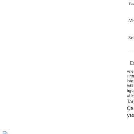
Ya
AY
Rec
Et
Arte
Hitit
ista
hitit
figü
etik
Tar
Ça
ye