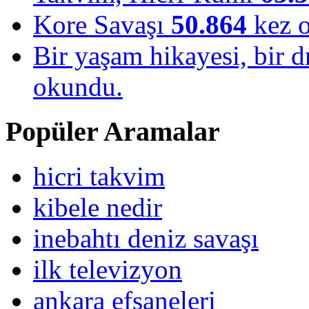
Kore Savaşı
50.864
kez 
Bir yaşam hikayesi, bir
okundu.
Popüler Aramalar
hicri takvim
kibele nedir
inebahtı deniz savaşı
ilk televizyon
ankara efsaneleri