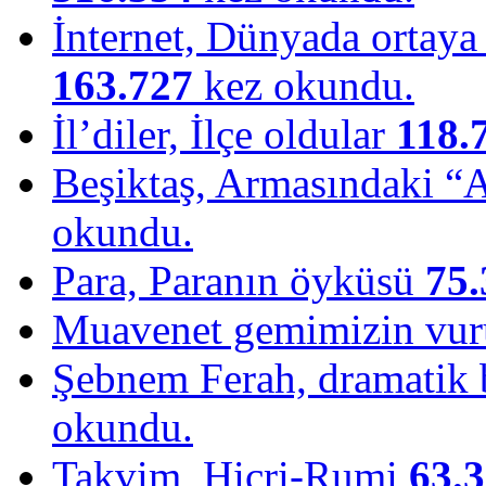
İnternet, Dünyada ortaya ç
163.727
kez okundu.
İl’diler, İlçe oldular
118.
Beşiktaş, Armasındaki “
okundu.
Para, Paranın öyküsü
75.
Muavenet gemimizin vu
Şebnem Ferah, dramatik b
okundu.
Takvim, Hicri-Rumi
63.