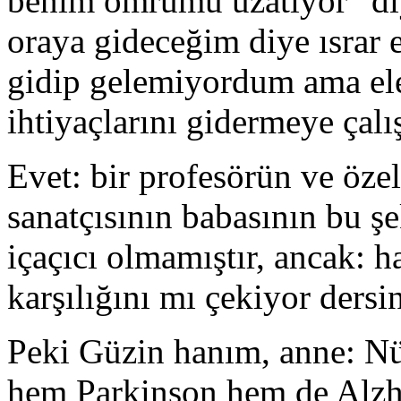
benim ömrümü uzatıyor” diy
oraya gideceğim diye ısrar e
gidip gelemiyordum ama el
ihtiyaçlarını gidermeye çal
Evet: bir profesörün ve özel
sanatçısının babasının bu ş
içaçıcı olmamıştır, ancak: ha
karşılığını mı çekiyor dersi
Peki Güzin hanım, anne: Nü
hem Parkinson hem de Alzhai