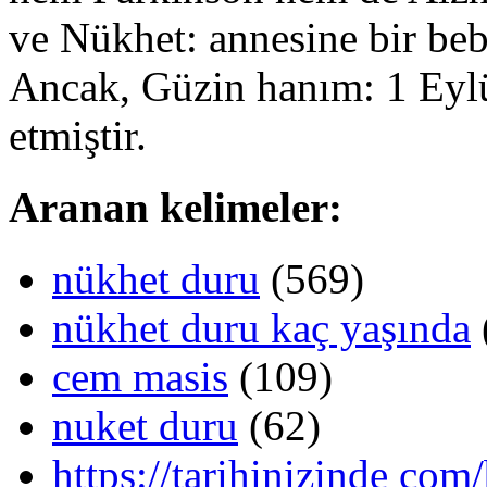
ve Nükhet: annesine bir beb
Ancak, Güzin hanım: 1 Eyl
etmiştir.
Aranan kelimeler:
nükhet duru
(569)
nükhet duru kaç yaşında
cem masis
(109)
nuket duru
(62)
https://tarihinizinde com