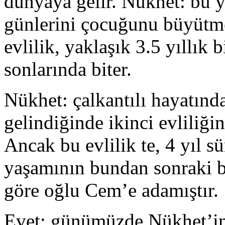
dünyaya gelir. Nükhet: bu y
günlerini çocuğunu büyütme
evlilik, yaklaşık 3.5 yıllık 
sonlarında biter.
Nükhet: çalkantılı hayatınd
gelindiğinde ikinci evliliğin
Ancak bu evlilik te, 4 yıl s
yaşamının bundan sonraki b
göre oğlu Cem’e adamıştır.
Evet: günümüzde Nükhet’in 