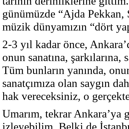
tarihin derinliklerine gitt
günümüzde “Ajda Pekkan, Se
müzik dünyamızın “dört yap
2-3 yıl kadar önce, Ankara’
onun sanatına, şarkıların
Tüm bunların yanında, onun
sanatçımıza olan saygın da
hak vereceksiniz, o gerçekt
Umarım, tekrar Ankara’ya g
izleyebilim. Belki de İstan