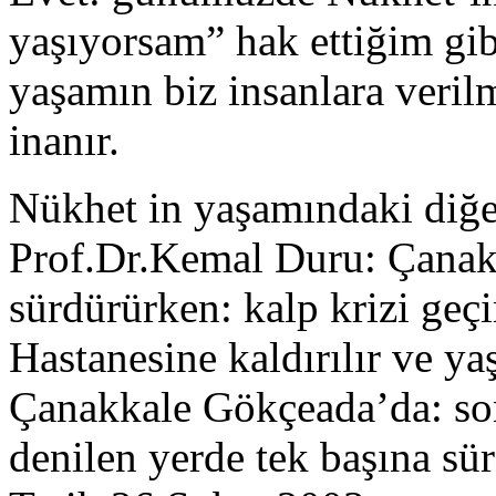
yaşıyorsam” hak ettiğim gi
yaşamın biz insanlara veri
inanır.
Nükhet in yaşamındaki diğer
Prof.Dr.Kemal Duru: Çanakk
sürdürürken: kalp krizi geç
Hastanesine kaldırılır ve y
Çanakkale Gökçeada’da: son
denilen yerde tek başına sü