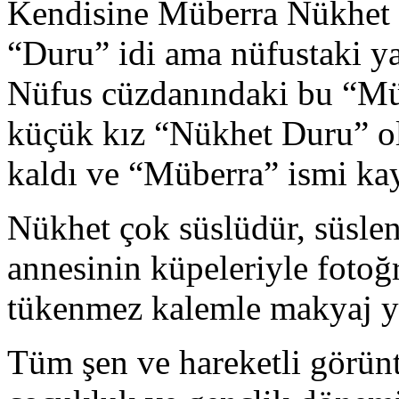
Kendisine Müberra Nükhet i
“Duru” idi ama nüfustaki y
Nüfus cüzdanındaki bu “Mü
küçük kız “Nükhet Duru” o
kaldı ve “Müberra” ismi kayı
Nükhet çok süslüdür, süslen
annesinin küpeleriyle fotoğr
tükenmez kalemle makyaj ya
Tüm şen ve hareketli görün