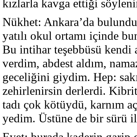
kızlarla kavga ettiği söyleni
Nükhet: Ankara’da bulundukl
yatılı okul ortamı içinde bun
Bu intihar teşebbüsü kendi 
verdim, abdest aldım, nama
geceliğini giydim. Hep: sak
zehirlenirsin derlerdi. Kibr
tadı çok kötüydü, karnım açt
yedim. Üstüne de bir sürü il
Evet; burada kaderin garip c