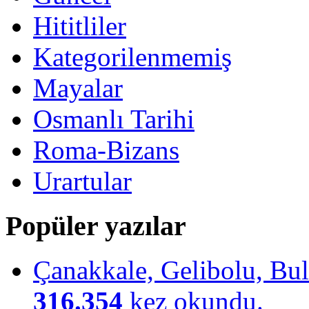
Hititliler
Kategorilenmemiş
Mayalar
Osmanlı Tarihi
Roma-Bizans
Urartular
Popüler yazılar
Çanakkale, Gelibolu, Bulu
316.354
kez okundu.