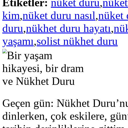
Etiketler:
nüket duru
,
nüket
kim
,
nüket duru nasıl
,
nüket 
duru
,
nükhet duru hayatı
,
nü
yaşamı
,
solist nükhet duru
Geçen gün: Nükhet Duru’nu
dinlerken, çok eskilere, gü