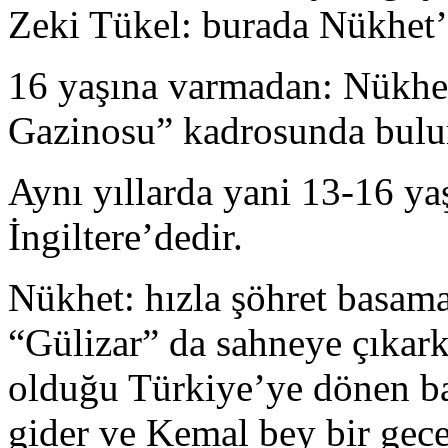
Zeki Tükel: burada Nükhet’i
16 yaşına varmadan: Nükhe
Gazinosu” kadrosunda bulu
Aynı yıllarda yani 13-16 y
İngiltere’dedir.
Nükhet: hızla şöhret basama
“Gülizar” da sahneye çıkark
olduğu Türkiye’ye dönen b
gider ve Kemal bey bir gece