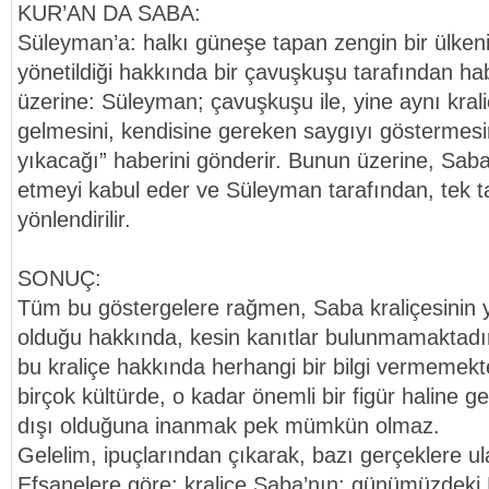
KUR’AN DA SABA:
Süleyman’a: halkı güneşe tapan zengin bir ülkenin
yönetildiği hakkında bir çavuşkuşu tarafından habe
üzerine: Süleyman; çavuşkuşu ile, yine aynı kral
gelmesini, kendisine gereken saygıyı göstermesini
yıkacağı” haberini gönderir. Bunun üzerine, Saba
etmeyi kabul eder ve Süleyman tarafından, tek 
yönlendirilir.
SONUÇ:
Tüm bu göstergelere rağmen, Saba kraliçesinin 
olduğu hakkında, kesin kanıtlar bulunmamaktadır.
bu kraliçe hakkında herhangi bir bilgi vermemekt
birçok kültürde, o kadar önemli bir figür haline g
dışı olduğuna inanmak pek mümkün olmaz.
Gelelim, ipuçlarından çıkarak, bazı gerçeklere u
Efsanelere göre: kraliçe Saba’nın: günümüzdeki 