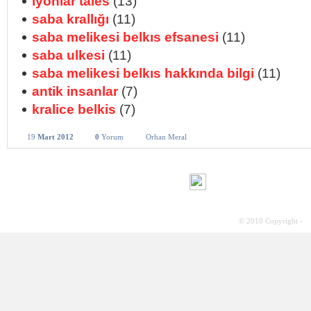
iyonlar tales
(13)
saba krallığı
(11)
saba melikesi belkıs efsanesi
(11)
saba ulkesi
(11)
saba melikesi belkıs hakkında bilgi
(11)
antik insanlar
(7)
kralice belkis
(7)
19
Mart 2012
0
Yorum
Orhan Meral
© 2010 Copyright -
S