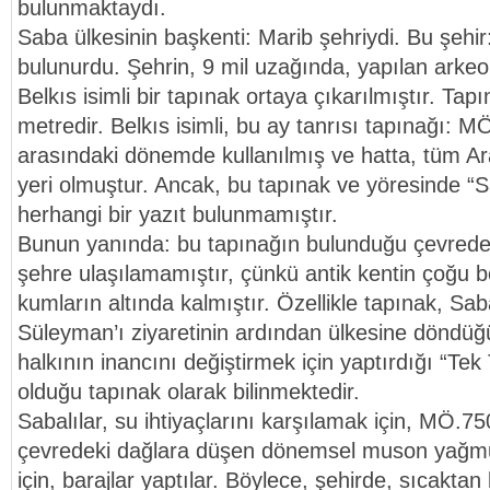
bulunmaktaydı.
Saba ülkesinin başkenti: Marib şehriydi. Bu şehir
bulunurdu. Şehrin, 9 mil uzağında, yapılan arkeol
Belkıs isimli bir tapınak ortaya çıkarılmıştır. Tapı
metredir. Belkıs isimli, bu ay tanrısı tapınağı: M
arasındaki dönemde kullanılmış ve hatta, tüm Arap
yeri olmuştur. Ancak, bu tapınak ve yöresinde “
herhangi bir yazıt bulunmamıştır.
Bunun yanında: bu tapınağın bulunduğu çevrede
şehre ulaşılamamıştır, çünkü antik kentin çoğu b
kumların altında kalmıştır. Özellikle tapınak, Saba
Süleyman’ı ziyaretinin ardından ülkesine döndüğ
halkının inancını değiştirmek için yaptırdığı “Tek
olduğu tapınak olarak bilinmektedir.
Sabalılar, su ihtiyaçlarını karşılamak için, MÖ.75
çevredeki dağlara düşen dönemsel muson yağmur 
için, barajlar yaptılar. Böylece, şehirde, sıcakta