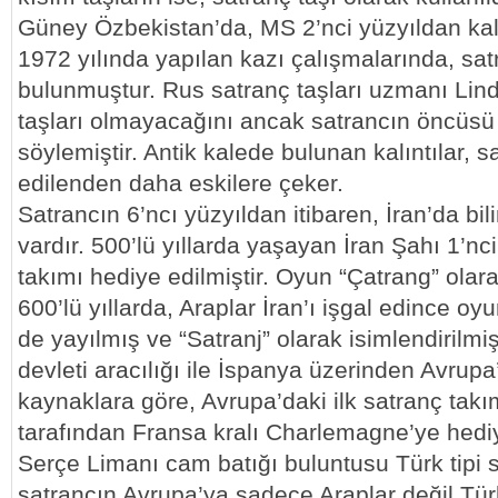
Güney Özbekistan’da, MS 2’nci yüzyıldan kala
1972 yılında yapılan kazı çalışmalarında, satr
bulunmuştur. Rus satranç taşları uzmanı Lind
taşları olmayacağını ancak satrancın öncüsü 
söylemiştir. Antik kalede bulunan kalıntılar, sa
edilenden daha eskilere çeker.
Satrancın 6’ncı yüzyıldan itibaren, İran’da bil
vardır. 500’lü yıllarda yaşayan İran Şahı 1’nc
takımı hediye edilmiştir. Oyun “Çatrang” olara
600’lü yıllarda, Araplar İran’ı işgal edince o
de yayılmış ve “Satranj” olarak isimlendirilmi
devleti aracılığı ile İspanya üzerinden Avrupa
kaynaklara göre, Avrupa’daki ilk satranç takı
tarafından Fransa kralı Charlemagne’ye hediy
Serçe Limanı cam batığı buluntusu Türk tipi s
satrancın Avrupa’ya sadece Araplar değil Tü