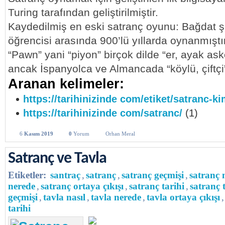
Turing tarafından geliştirilmiştir.
Kaydedilmiş en eski satranç oyunu: Bağdat şeh
öğrencisi arasında 900’lü yıllarda oynanmıştır
“Pawn” yani “piyon” birçok dilde “er, ayak ask
ancak İspanyolca ve Almancada “köylü, çiftçi”
Aranan kelimeler:
https://tarihinizinde com/etiket/satranc-k
https://tarihinizinde com/satranc/
(1)
6
Kasım 2019
0
Yorum
Orhan Meral
Satranç ve Tavla
Etiketler:
santraç
,
satranç
,
satranç geçmişi
,
satranç 
nerede
,
satranç ortaya çıkışı
,
satranç tarihi
,
satranç 
geçmişi
,
tavla nasıl
,
tavla nerede
,
tavla ortaya çıkışı
,
tarihi