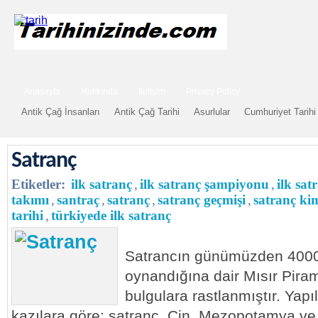
Anasayfa
Hakkında
İletişim
Privacy Policy
Antik Çağ İnsanları
Antik Çağ Tarihi
Asurlular
Cumhuriyet Tarihi
Satranç
Etiketler:
ilk satranç
,
ilk satranç şampiyonu
,
ilk sat
takımı
,
santraç
,
satranç
,
satranç geçmişi
,
satranç ki
tarihi
,
türkiyede ilk satranç
Satrancın günümüzden 4000
oynandığına dair Mısır Pirami
bulgulara rastlanmıştır. Yapıl
kazılara göre: satranç, Çin, Mezopotamya ve