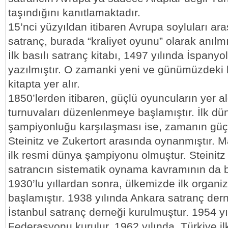
taşındığını kanıtlamaktadır.
15’nci yüzyıldan itibaren Avrupa soyluları ar
satranç, burada “kraliyet oyunu” olarak anılmı
İlk basılı satranç kitabı, 1497 yılında İspany
yazılmıştır. O zamanki yeni ve günümüzdeki k
kitapta yer alır.
1850’lerden itibaren, güçlü oyuncuların yer al
turnuvaları düzenlenmeye başlamıştır. İlk dü
şampiyonluğu karşılaşması ise, zamanın güçl
Steinitz ve Zukertort arasında oynanmıştır. M
ilk resmi dünya şampiyonu olmuştur. Steinit
satrancın sistematik oynama kavramının da b
1930’lu yıllardan sonra, ülkemizde ilk organize
başlamıştır. 1938 yılında Ankara satranç der
İstanbul satranç derneği kurulmuştur. 1954 y
Federasyonu kurulur. 1962 yılında, Türkiye il