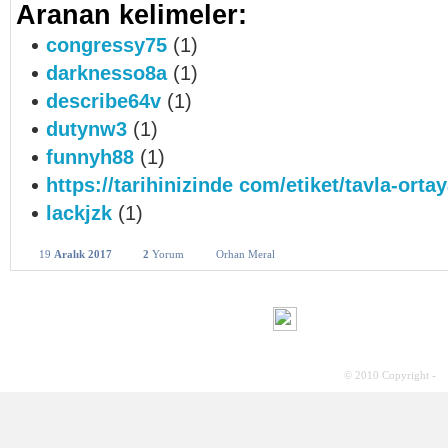
Aranan kelimeler:
congressy75
(1)
darknesso8a
(1)
describe64v
(1)
dutynw3
(1)
funnyh88
(1)
https://tarihinizinde com/etiket/tavla-ortay
lackjzk
(1)
19
Aralık 2017
2
Yorum
Orhan Meral
© 2010 Copyright -
S