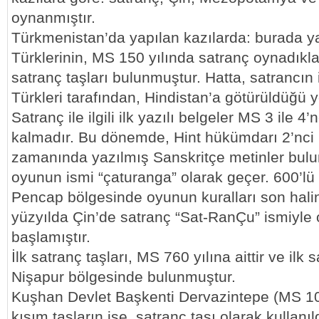
oynanmıştır.
Türkmenistan’da yapılan kazılarda: burada 
Türklerinin, MS 150 yılında satranç oynadıklar
satranç taşları bulunmuştur. Hatta, satrancın
Türkleri tarafından, Hindistan’a götürüldüğü y
Satranç ile ilgili ilk yazılı belgeler MS 3 ile 4
kalmadır. Bu dönemde, Hint hükümdarı 2’nc
zamanında yazılmış Sanskritçe metinler bulu
oyunun ismi “çaturanga” olarak geçer. 600’lü 
Pencap bölgesinde oyunun kuralları son halini
yüzyılda Çin’de satranç “Sat-RanÇu” ismiyl
başlamıştır.
İlk satranç taşları, MS 760 yılına aittir ve ilk
Nişapur bölgesinde bulunmuştur.
Kuşhan Devlet Başkenti Dervazintepe (MS 100
kısım taşların ise, satranç taşı olarak kullanı