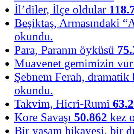
İl’diler, İlçe oldular
118.
Beşiktaş, Armasındaki “
okundu.
Para, Paranın öyküsü
75.
Muavenet gemimizin vu
Şebnem Ferah, dramatik b
okundu.
Takvim, Hicri-Rumi
63.
Kore Savaşı
50.862
kez 
Bir yaşam hikayesi, bir