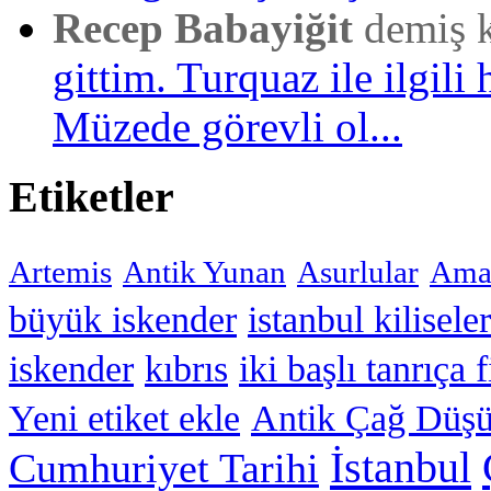
Recep Babayiğit
demiş 
gittim. Turquaz ile ilgili 
Müzede görevli ol...
Etiketler
Artemis
Antik Yunan
Asurlular
Amar
büyük iskender
istanbul kiliseler
iskender
kıbrıs
iki başlı tanrıça 
Yeni etiket ekle
Antik Çağ Düşü
İstanbul
Cumhuriyet Tarihi