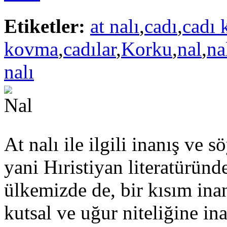
Etiketler:
at nalı
,
cadı
,
cadı 
kovma
,
cadılar
,
Korku
,
nal
,
na
nalı
At nalı ile ilgili inanış ve s
yani Hıristiyan literatürün
ülkemizde de, bir kısım inan
kutsal ve uğur niteliğine in