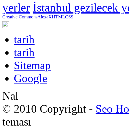
yerler
İstanbul gezilecek y
Creative Commons
Alexa
XHTML
CSS
tarih
tarih
Sitemap
Google
Nal
© 2010 Copyright -
Seo Ho
teması