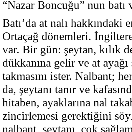
“Nazar Boncuğu” nun batı ve
Batı’da at nalı hakkındaki e
Ortaçağ dönemleri. İngiltere
var. Bir gün: şeytan, kılık d
dükkanına gelir ve at ayağı 
takmasını ister. Nalbant; he
da, şeytanı tanır ve kafasın
hitaben, ayaklarına nal taka
zincirlemesi gerektiğini söy
nalbant, şeytanı, çok sağlam 