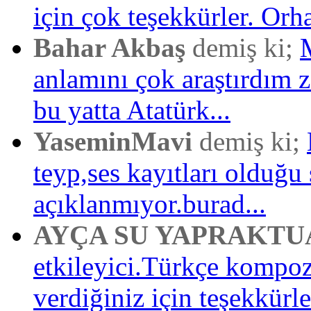
için çok teşekkürler. Orh
Bahar Akbaş
demiş ki;
anlamını çok araştırdım
bu yatta Atatürk...
YaseminMavi
demiş ki;
teyp,ses kayıtları olduğu 
açıklanmıyor.burad...
AYÇA SU YAPRAKTU
etkileyici.Türkçe kompo
verdiğiniz için teşekkürler