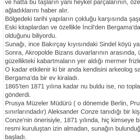
ve hatta bu taşların yani heykel parçalarının, özell
ağladıklarını haber alır.
Bölgedeki tarihi yapıların çokluğu karşısında şaşı
Eski kitaplardan ve özellikle İncil’den Bergama’d
olduğunu biliyordu.
Sunağı, ince Bakırçay kıyısındaki Sindel köyü ya
Sonra, Akropolde Bizans duvarlarının arasında, 
güzellikteki kabartmaların yer aldığı mermer frizl
O kadar etkilenir ki bir anda kendisini arkeolog sa
Bergama’da bir ev kiraladı.
1865’ten 1871 yılına kadar nu buldu ise, no toplad
gönderdi.
Prusya Müzeler Müdürü ( o dönemde Berlin, Pru
sınırlarındadır) Aleksander Conze tanıdığı bir kiş
Conze’nin önerisiyle, 1871 yılında, hiç kimseye b
resmi kuruluştan izin almadan, sunağın bulunduğ
başladı.