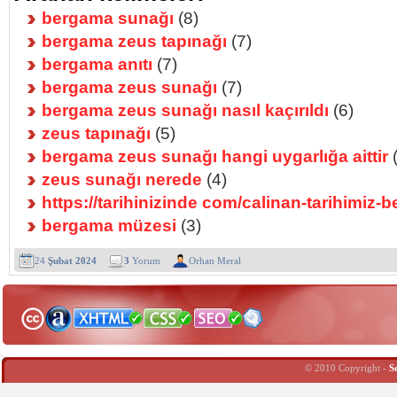
bergama sunağı
(8)
bergama zeus tapınağı
(7)
bergama anıtı
(7)
bergama zeus sunağı
(7)
bergama zeus sunağı nasıl kaçırıldı
(6)
zeus tapınağı
(5)
bergama zeus sunağı hangi uygarlığa aittir
(
zeus sunağı nerede
(4)
https://tarihinizinde com/calinan-tarihimiz
bergama müzesi
(3)
24
Şubat 2024
3
Yorum
Orhan Meral
© 2010 Copyright -
S