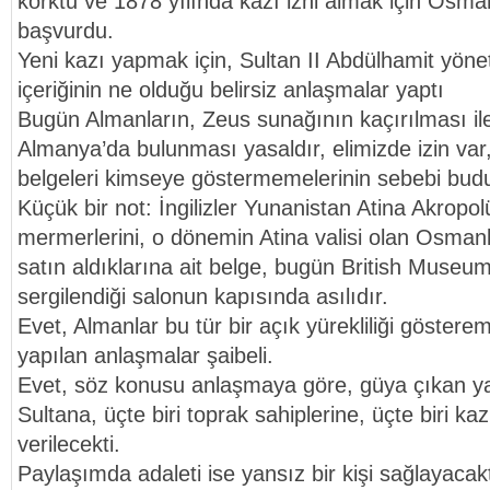
korktu ve 1878 yılında kazı izni almak için Osmanl
başvurdu.
Yeni kazı yapmak için, Sultan II Abdülhamit yönet
içeriğinin ne olduğu belirsiz anlaşmalar yaptı
Bugün Almanların, Zeus sunağının kaçırılması ile 
Almanya’da bulunması yasaldır, elimizde izin var,
belgeleri kimseye göstermemelerinin sebebi bud
Küçük bir not: İngilizler Yunanistan Atina Akropol
mermerlerini, o dönemin Atina valisi olan Osman
satın aldıklarına ait belge, bugün British Museu
sergilendiği salonun kapısında asılıdır.
Evet, Almanlar bu tür bir açık yürekliliği gösterem
yapılan anlaşmalar şaibeli.
Evet, söz konusu anlaşmaya göre, güya çıkan yapı
Sultana, üçte biri toprak sahiplerine, üçte biri k
verilecekti.
Paylaşımda adaleti ise yansız bir kişi sağlayacakt