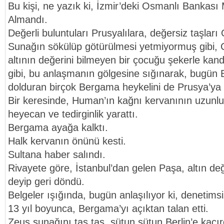
Bu kişi, ne yazık ki, İzmir’deki Osmanlı Bankası
Almandı.
Değerli buluntuları Prusyalılara, değersiz taşları
Sunağın sökülüp götürülmesi yetmiyormuş gibi, 
altının değerini bilmeyen bir çocuğu şekerle kandı
gibi, bu anlaşmanın gölgesine sığınarak, bugün B
dolduran birçok Bergama heykelini de Prusya’ya (
Bir keresinde, Human’ın kağnı kervanının uzun
heyecan ve tedirginlik yarattı.
Bergama ayağa kalktı.
Halk kervanın önünü kesti.
Sultana haber salındı.
Rivayete göre, İstanbul’dan gelen Paşa, altın değ
deyip geri döndü.
Belgeler ışığında, bugün anlaşılıyor ki, denetim
13 yıl boyunca, Bergama’yı açıktan talan etti.
Zeus sunağını taş tas, sütun sütun Berlin’e kaçır