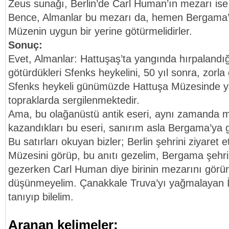
Zeus sunağı, Berlin’de Carl Human’ın mezarı is
Bence, Almanlar bu mezarı da, hemen Bergama’d
Müzenin uygun bir yerine götürmelidirler.
Sonuç:
Evet, Almanlar: Hattuşaş’ta yangında hırpalandığı
götürdükleri Sfenks heykelini, 50 yıl sonra, zorla
Sfenks heykeli günümüzde Hattuşa Müzesinde ya
topraklarda sergilenmektedir.
Ama, bu olağanüstü antik eseri, aynı zamanda m
kazandıkları bu eseri, sanırım asla Bergama’ya g
Bu satırları okuyan bizler; Berlin şehrini ziyaret
Müzesini görüp, bu anıtı gezelim, Bergama şehrin
gezerken Carl Human diye birinin mezarını görür
düşünmeyelim. Çanakkale Truva’yı yağmalayan İngi
tanıyıp bilelim.
Aranan kelimeler: