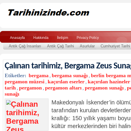
Anasayfa
Hakkında
İletişim
Privacy Policy
Antik Çağ İnsanları
Antik Çağ Tarihi
Asurlular
Cumhuriyet Tarihi
Çalınan tarihimiz, Bergama Zeus Suna
Etiketler:
bergama
,
bergama sunağı
,
berlin bergama m
pergamon müzesi
,
kaçırılan eserler
,
kaçırılan hazineler
tarih
,
pergamon
,
pergamon altarı
,
pergamon sunağı
,
p
sunağı
Makedonyalı İskender’in ölümü 
tarafından kurulan devletlerde
krallığı: 150 yıllık yaşamı bo
kültür merkezlerinden biri hal