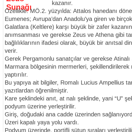
kazanır.
Özellikle: MÖ.2. yüzyılda: Attalos hanedanı döne
Eumenes; Avrupa’dan Anadolu’ya giren ve birçok
Galatlara (Keltlere) karşı büyük bir zafer kazanı
anımsanması ve gerekse Zeus ve Athena gibi tan
bağlılıklarının ifadesi olarak, büyük bir anıtsal d
verir.
Gerek Pergamonlu sanatçılar ve gerekse Atinalı s
Marmara bölgesinin mermerleri, şekillendirilerek
yaptırılır.
Bu yapıya ait bilgiler, Romalı Lucius Ampellius t
yazıtlardan öğrenilmiştir.
Kare şeklindeki anıt, at nalı şeklinde, yani “U” şe
podyum üzerine yerleştirilir.
Giriş, doğudaki ana cadde üzerinden sağlanıyor
Üzeri kapalı yaya yolu vardı.
Podyum üzerinde, portifli sütun sıraları yerleştirili