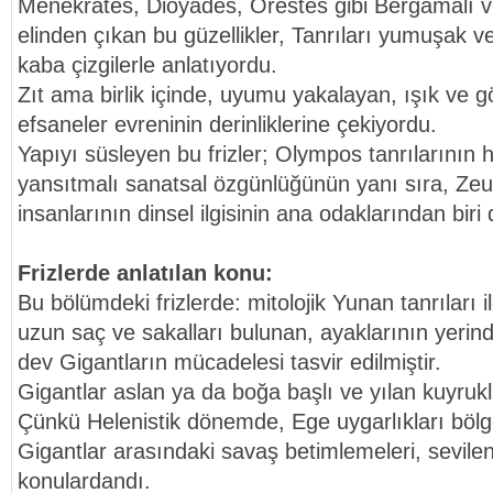
Menekrates, Dioyades, Orestes gibi Bergamalı v
elinden çıkan bu güzellikler, Tanrıları yumuşak ve
kaba çizgilerle anlatıyordu.
Zıt ama birlik içinde, uyumu yakalayan, ışık ve g
efsaneler evreninin derinliklerine çekiyordu.
Yapıyı süsleyen bu frizler; Olympos tanrılarının
yansıtmalı sanatsal özgünlüğünün yanı sıra, Ze
insanlarının dinsel ilgisinin ana odaklarından bir
Frizlerde anlatılan konu:
Bu bölümdeki frizlerde: mitolojik Yunan tanrıları 
uzun saç ve sakalları bulunan, ayaklarının yerind
dev Gigantların mücadelesi tasvir edilmiştir.
Gigantlar aslan ya da boğa başlı ve yılan kuyruklu
Çünkü Helenistik dönemde, Ege uygarlıkları bölg
Gigantlar arasındaki savaş betimlemeleri, sevilen
konulardandı.