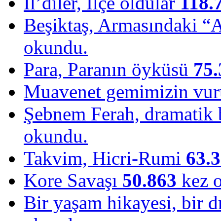
İl’diler, İlçe oldular
118.
Beşiktaş, Armasındaki “
okundu.
Para, Paranın öyküsü
75.
Muavenet gemimizin vu
Şebnem Ferah, dramatik b
okundu.
Takvim, Hicri-Rumi
63.
Kore Savaşı
50.863
kez 
Bir yaşam hikayesi, bir