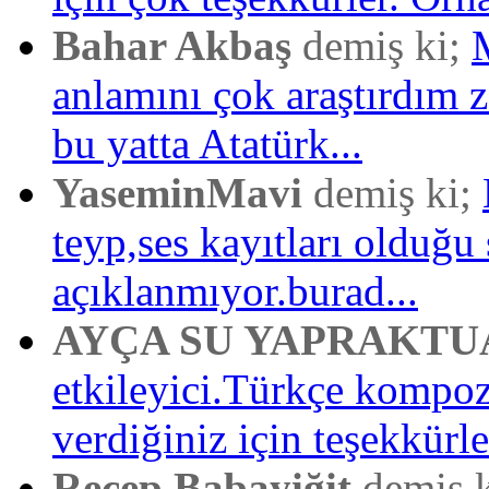
Bahar Akbaş
demiş ki;
anlamını çok araştırdım
bu yatta Atatürk...
YaseminMavi
demiş ki;
teyp,ses kayıtları olduğu 
açıklanmıyor.burad...
AYÇA SU YAPRAKTU
etkileyici.Türkçe kompo
verdiğiniz için teşekkürler
Recep Babayiğit
demiş 