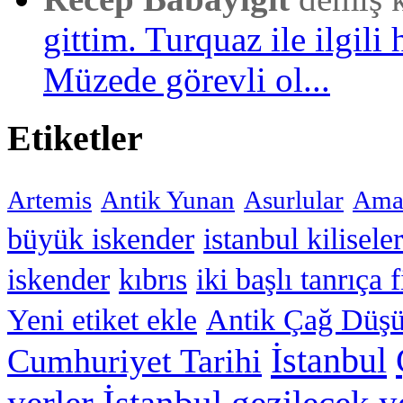
gittim. Turquaz ile ilgili 
Müzede görevli ol...
Etiketler
Artemis
Antik Yunan
Asurlular
Amar
büyük iskender
istanbul kiliseler
iskender
kıbrıs
iki başlı tanrıça 
Yeni etiket ekle
Antik Çağ Düşü
İstanbul
Cumhuriyet Tarihi
yerler
İstanbul gezilecek y