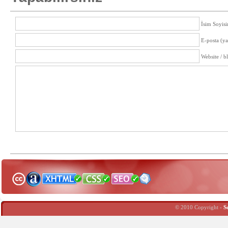
İsim Soyisi
E-posta (y
Website / b
© 2010 Copyright -
S