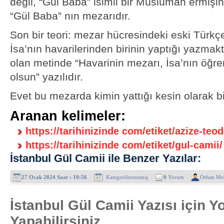
değil, “Gül Baba” isimli bir Müslüman ermişi
“Gül Baba” nın mezarıdır.
Son bir teori: mezar hücresindeki eski Türkç
İsa’nın havarilerinden birinin yaptığı yazmakt
olan metinde “Havarinin mezarı, İsa’nın öğre
olsun” yazılıdır.
Evet bu mezarda kimin yattığı kesin olarak bi
Aranan kelimeler:
https://tarihinizinde com/etiket/azize-teod
https://tarihinizinde com/etiket/gul-camii/
İstanbul Gül Camii ile Benzer Yazılar:
27 Ocak 2024 Saat : 10:56
Kategorilenmemiş
0
Yorum
Orhan Me
İstanbul Gül Camii Yazısı için 
Yapabilirsiniz