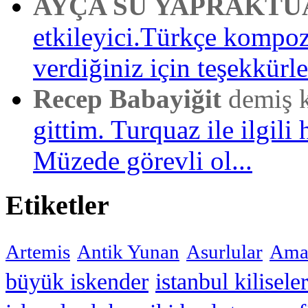
AYÇA SU YAPRAKTU
etkileyici.Türkçe kompo
verdiğiniz için teşekkürler
Recep Babayiğit
demiş 
gittim. Turquaz ile ilgili 
Müzede görevli ol...
Etiketler
Artemis
Antik Yunan
Asurlular
Amar
büyük iskender
istanbul kiliseler