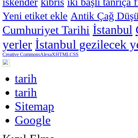
iskender
kıbrıs
iki başlı tanrıça 
Yeni etiket ekle
Antik Çağ Düşü
İstanbul
Cumhuriyet Tarihi
yerler
İstanbul gezilecek y
Creative Commons
Alexa
XHTML
CSS
tarih
tarih
Sitemap
Google