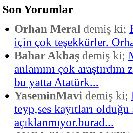
Son Yorumlar
Orhan Meral
demiş ki;
için çok teşekkürler. Orh
Bahar Akbaş
demiş ki;
anlamını çok araştırdım
bu yatta Atatürk...
YaseminMavi
demiş ki;
teyp,ses kayıtları olduğu 
açıklanmıyor.burad...