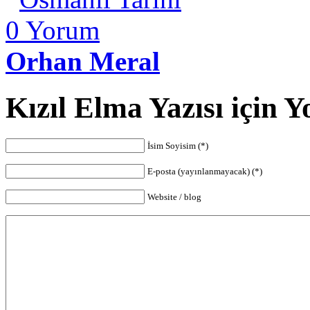
0
Yorum
Orhan Meral
Kızıl Elma Yazısı için 
İsim Soyisim (*)
E-posta (yayınlanmayacak) (*)
Website / blog