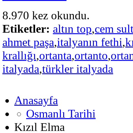
8.970 kez okundu.
Etiketler:
altın top
,
cem sul
ahmet paşa
,
italyanın fethi
,
k
krallığı
,
ortanta
,
ortanto
,
orta
italyada
,
türkler italyada
Anasayfa
Osmanlı Tarihi
Kızıl Elma