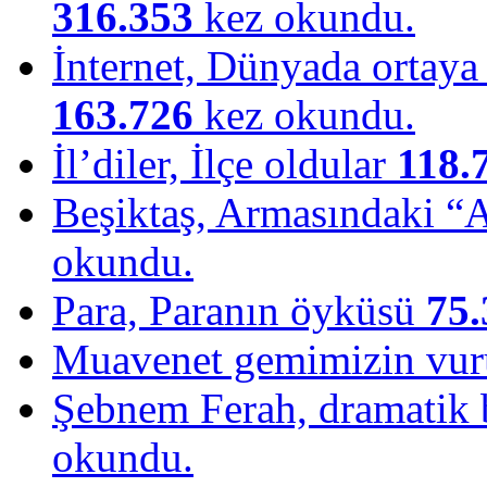
316.353
kez okundu.
İnternet, Dünyada ortaya ç
163.726
kez okundu.
İl’diler, İlçe oldular
118.
Beşiktaş, Armasındaki “
okundu.
Para, Paranın öyküsü
75.
Muavenet gemimizin vu
Şebnem Ferah, dramatik b
okundu.