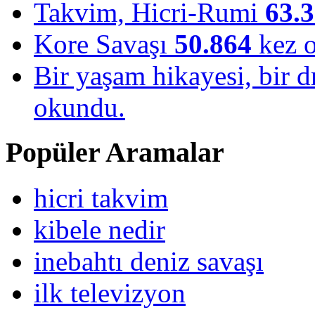
Takvim, Hicri-Rumi
63.
Kore Savaşı
50.864
kez 
Bir yaşam hikayesi, bir
okundu.
Popüler Aramalar
hicri takvim
kibele nedir
inebahtı deniz savaşı
ilk televizyon