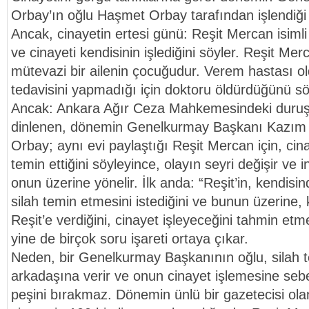
Orbay’ın oğlu Haşmet Orbay tarafından işlendiği
Ancak, cinayetin ertesi günü: Reşit Mercan isimli 
ve cinayeti kendisinin işlediğini söyler. Reşit Me
mütevazi bir ailenin çocuğudur. Verem hastası o
tedavisini yapmadığı için doktoru öldürdüğünü sö
Ancak: Ankara Ağır Ceza Mahkemesindeki duruş
dinlenen, dönemin Genelkurmay Başkanı Kazım 
Orbay; aynı evi paylaştığı Reşit Mercan için, cina
temin ettiğini söyleyince, olayın seyri değişir ve i
onun üzerine yönelir. İlk anda: “Reşit’in, kendisi
silah temin etmesini istediğini ve bunun üzerine, k
Reşit’e verdiğini, cinayet işleyeceğini tahmin etm
yine de birçok soru işareti ortaya çıkar.
Neden, bir Genelkurmay Başkanının oğlu, silah 
arkadaşına verir ve onun cinayet işlemesine sebe
peşini bırakmaz. Dönemin ünlü bir gazetecisi ol