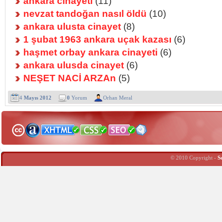
ankara cinayeti
(11)
nevzat tandoğan nasıl öldü
(10)
ankara ulusta cinayet
(8)
1 şubat 1963 ankara uçak kazası
(6)
haşmet orbay ankara cinayeti
(6)
ankara ulusda cinayet
(6)
NEŞET NACİ ARZAn
(5)
4
Mayıs 2012
0
Yorum
Orhan Meral
© 2010 Copyright -
S