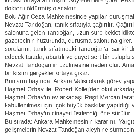
iddiası ortaya atılmıştır. Söylenenlere göre, Re
doktoru öldürmüş olacaktır.
Bolu Ağır Ceza Mahkemesinde yapılan duruşmalar
Nevzat Tandoğan, tanık sıfatıyla çağırılır. Çağı
salonuna gelen Tandoğan, uzun süre bekletildikt
gazetecinin huzurunda, duruşma salonuna girer
sorularını, tanık sıfatındaki Tandoğan’a; sanki “de
edecek tarzda, abartılı ve gayet sert bir üslupla s
Nevzat Tandoğan’ın üzülmesine neden olur. Ama
bir kısım gerçekler ortaya çıkar.
Bunların başında; Ankara Valisi olarak görev ya
Haşmet Orbay ile, Robert Kollej’den okul arkadaş
Haşmet Orbay’ın ev arkadaşı Reşit Mercan taraf
kabullenilmesi için, çok büyük baskılar yapıldığı
Haşmet Orbay’ın cinayeti üstlendiği öne sürülür.
Bu sırada: Ankara Mahkemesinin kararını, Yargı
gelişmelerin Nevzat Tandoğan aleyhine sürmesin