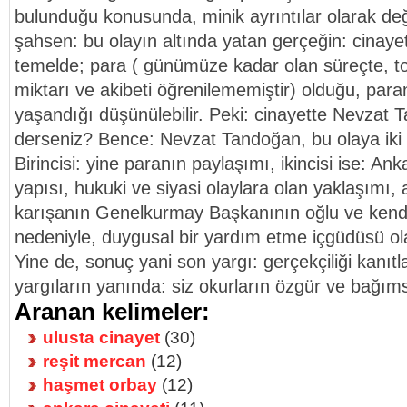
bulunduğu konusunda, minik ayrıntılar olarak değe
şahsen: bu olayın altında yatan gerçeğin: cinaye
temelde; para ( günümüze kadar olan süreçte, t
miktarı ve akibeti öğrenilememiştir) olduğu, par
yaşandığı düşünülebilir. Peki: cinayette Nevzat 
derseniz? Bence: Nevzat Tandoğan, bu olaya iki şe
Birincisi: yine paranın paylaşımı, ikincisi ise: Ank
yapısı, hukuki ve siyasi olaylara olan yaklaşımı, aş
karışanın Genelkurmay Başkanının oğlu ve kendi
nedeniyle, duygusal bir yardım etme içgüdüsü olab
Yine de, sonuç yani son yargı: gerçekçiliği kan
yargıların yanında: siz okurların özgür ve bağıms
Aranan kelimeler:
ulusta cinayet
(30)
reşit mercan
(12)
haşmet orbay
(12)