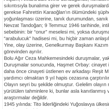
sıkıntısıyla bunalıma girer ve gerek duruşmalard
gerekse Fahrettin Karaoğlan’ın ölümündeki şüphe
yoğunlaşması üzerine, tanık durumundan, sanı
Nevzat Tandoğan; 9 Temmuz 1946 tarihinde, intih
sebebinin: bir “onur” meselesi mi, yoksa duruşma
“arabulucuk” hadisesi mi, bu hiçbir zaman anlaşı
Yine, olay üzerine, Genelkurmay Başkanı Kazım 
görevinden ayrılır.
Bolu Ağır Ceza Mahkemesindeki duruşmalar, yakla
Duruşmalar sonucunda, Haşmet Orbay: cinayet i
daha önce cinayeti üstlenen ev arkadaşı Reşit M
yardımcı olmaktan 9 yıl hapis cezasına çarptırılır
Olayın seyri bu şekilde olmuştur. Gelelim olayın
yürütülen tahminlere ki, bunlar asla kanıtlanmış
araştırmalar değildir.
1945 yılında: Tito liderliğindeki Yuğoslavya ülkes