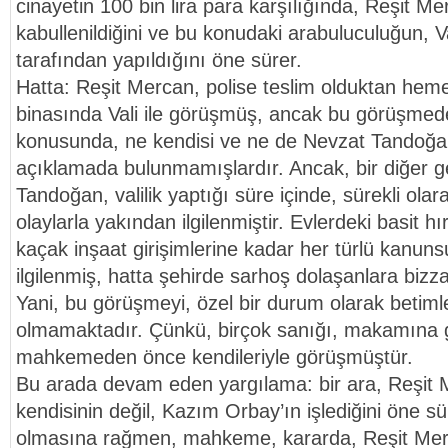
cinayetin 100 bin lira para karşılığında, Reşit M
kabullenildiğini ve bu konudaki arabuluculuğun, 
tarafından yapıldığını öne sürer.
Hatta: Reşit Mercan, polise teslim olduktan heme
binasında Vali ile görüşmüş, ancak bu görüşmed
konusunda, ne kendisi ve ne de Nevzat Tandoğan
açıklamada bulunmamışlardır. Ancak, bir diğer 
Tandoğan, valilik yaptığı süre içinde, sürekli olar
olaylarla yakından ilgilenmiştir. Evlerdeki basit hı
kaçak inşaat girişimlerine kadar her türlü kanun
ilgilenmiş, hatta şehirde sarhoş dolaşanlara bizz
Yani, bu görüşmeyi, özel bir durum olarak bet
olmamaktadır. Çünkü, birçok sanığı, makamına g
mahkemeden önce kendileriyle görüşmüştür.
Bu arada devam eden yargılama: bir ara, Reşit M
kendisinin değil, Kazım Orbay’ın işlediğini öne s
olmasına rağmen, mahkeme, kararda, Reşit Merca