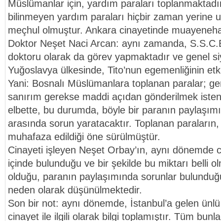
Müslümanlar için, yardım paraları toplanmaktadır
bilinmeyen yardım paraları hiçbir zaman yerine u
meçhul olmuştur. Ankara cinayetinde muayeneha
Doktor Neşet Naci Arcan: aynı zamanda, S.S.C.B
doktoru olarak da görev yapmaktadır ve genel si
Yuğoslavya ülkesinde, Tito’nun egemenliğinin etki
Yani: Bosnalı Müslümanlara toplanan paralar; ge
sanırım gerekse maddi açıdan gönderilmek isten
elbette, bu durumda, böyle bir paranın paylaşımı,
arasında sorun yaratacaktır. Toplanan paraların,
muhafaza edildiği öne sürülmüştür.
Cinayeti işleyen Neşet Orbay’ın, aynı dönemde ca
içinde bulunduğu ve bir şekilde bu miktarı belli
olduğu, paranın paylaşımında sorunlar bulundu
neden olarak düşünülmektedir.
Son bir not: aynı dönemde, İstanbul’a gelen ünlü
cinayet ile ilgili olarak bilgi toplamıştır. Tüm bunl