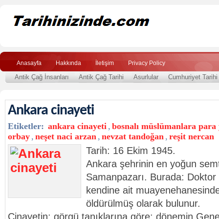
Anasayfa
Hakkında
İletişim
Privacy Policy
Antik Çağ İnsanları
Antik Çağ Tarihi
Asurlular
Cumhuriyet Tarihi
Ankara cinayeti
Etiketler:
ankara cinayeti
,
bosnalı müslümanlara para
orbay
,
neşet naci arzan
,
nevzat tandoğan
,
reşit nercan
Tarih: 16 Ekim 1945.
Ankara şehrinin en yoğun semt
Samanpazarı. Burada: Doktor 
kendine ait muayenehanesinde;
öldürülmüş olarak bulunur.
Cinayetin: görgü tanıklarına göre: dönemin Ge