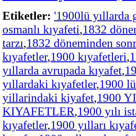
Etiketler:
'1900lü yıllarda 
osmanlı kıyafeti
,
1832 dönem
tarzı
,
1832 döneminden sonra 
kıyafetler
,
1900 kıyafetleri
,
1
yıllarda avrupada kıyafet
,
19
yıllardaki kıyafetler
,
1900 lü 
yillarindaki kiyafet
,
1900 
KIYAFETLER
,
1900 yılı i
kıyafetler
,
1900 yılları kıyafe