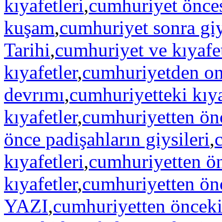
kıyafetleri
,
cumhuriyet önces
kuşam
,
cumhuriyet sonra gi
Tarihi
,
cumhuriyet ve kıyafe
kıyafetler
,
cumhuriyetden on
devrımı
,
cumhuriyetteki kıya
kıyafetler
,
cumhuriyetten önc
önce padişahların giysileri
,
kıyafetleri
,
cumhuriyetten ön
kıyafetler
,
cumhuriyetten ön
YAZI
,
cumhuriyetten önceki