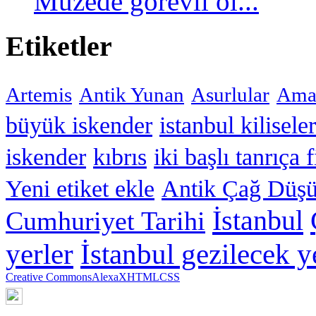
Müzede görevli ol...
Etiketler
Artemis
Antik Yunan
Asurlular
Amar
büyük iskender
istanbul kiliseler
iskender
kıbrıs
iki başlı tanrıça 
Yeni etiket ekle
Antik Çağ Düşü
İstanbul
Cumhuriyet Tarihi
yerler
İstanbul gezilecek y
Creative Commons
Alexa
XHTML
CSS