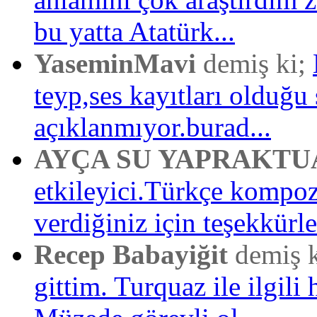
bu yatta Atatürk...
YaseminMavi
demiş ki;
teyp,ses kayıtları olduğu 
açıklanmıyor.burad...
AYÇA SU YAPRAKTU
etkileyici.Türkçe kompo
verdiğiniz için teşekkürler
Recep Babayiğit
demiş 
gittim. Turquaz ile ilgili 