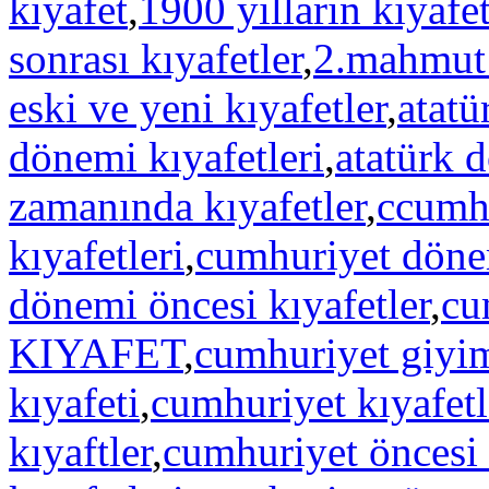
kıyafet
,
1900 yılların kıyafet
sonrası kıyafetler
,
2.mahmut 
eski ve yeni kıyafetler
,
atatü
dönemi kıyafetleri
,
atatürk 
zamanında kıyafetler
,
ccumhu
kıyafetleri
,
cumhuriyet dönem
dönemi öncesi kıyafetler
,
cu
KIYAFET
,
cumhuriyet giyi
kıyafeti
,
cumhuriyet kıyafetl
kıyaftler
,
cumhuriyet öncesi 