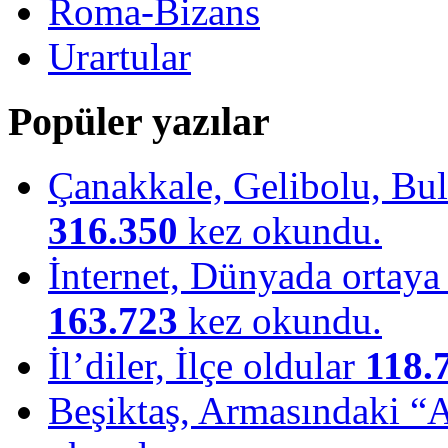
Roma-Bizans
Urartular
Popüler yazılar
Çanakkale, Gelibolu, Bulu
316.350
kez okundu.
İnternet, Dünyada ortaya ç
163.723
kez okundu.
İl’diler, İlçe oldular
118.
Beşiktaş, Armasındaki “