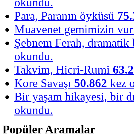
okundu.
Para, Paranın öyküsü
75.
Muavenet gemimizin vu
Şebnem Ferah, dramatik b
okundu.
Takvim, Hicri-Rumi
63.
Kore Savaşı
50.862
kez 
Bir yaşam hikayesi, bir
okundu.
Popüler Aramalar