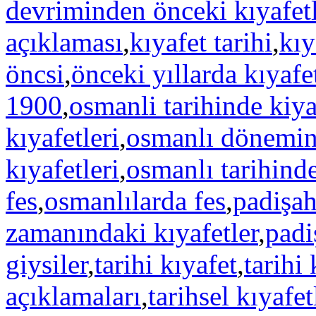
devriminden önceki kıyafetl
açıklaması
,
kıyafet tarihi
,
kıy
öncsi
,
önceki yıllarda kıyafe
1900
,
osmanli tarihinde kiya
kıyafetleri
,
osmanlı dönemind
kıyafetleri
,
osmanlı tarihinde
fes
,
osmanlılarda fes
,
padişah
zamanındaki kıyafetler
,
padi
giysiler
,
tarihi kıyafet
,
tarihi 
açıklamaları
,
tarihsel kıyafet