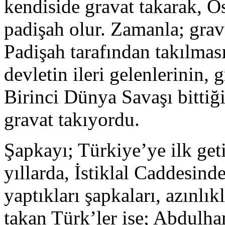
kendiside gravat takarak, O
padişah olur. Zamanla; grav
Padişah tarafından takılmas
devletin ileri gelenlerinin, 
Birinci Dünya Savaşı bittiğ
gravat takıyordu.
Şapkayı; Türkiye’ye ilk get
yıllarda, İstiklal Caddesind
yaptıkları şapkaları, azınlık
takan Türk’ler ise; Abdulha