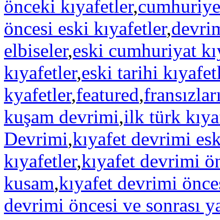
önceki kıyafetler
,
cumhuriyet
öncesi eski kıyafetler
,
devri
elbiseler
,
eski cumhuriyat kıy
kıyafetler
,
eski tarihi kıyafet
kyafetler
,
featured
,
fransızlar
kuşam devrimi
,
ilk türk kıya
Devrimi
,
kıyafet devrimi esk
kıyafetler
,
kıyafet devrimi ö
kusam
,
kıyafet devrimi önces
devrimi öncesi ve sonrası y