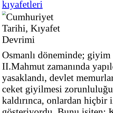
kıyafetleri
Osmanlı döneminde; giyim 
II.Mahmut zamanında yapıld
yasaklandı, devlet memurları
ceket giyilmesi zorunluluğu 
kaldırınca, onlardan hiçbir
gösteriyordu. Bunu işiten;