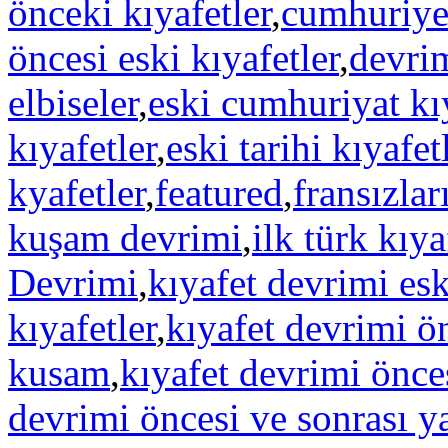
önceki kıyafetler
,
cumhuriyet
öncesi eski kıyafetler
,
devri
elbiseler
,
eski cumhuriyat kıy
kıyafetler
,
eski tarihi kıyafet
kyafetler
,
featured
,
fransızlar
kuşam devrimi
,
ilk türk kıya
Devrimi
,
kıyafet devrimi esk
kıyafetler
,
kıyafet devrimi ö
kusam
,
kıyafet devrimi önces
devrimi öncesi ve sonrası y