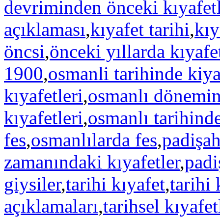
devriminden önceki kıyafetl
açıklaması
,
kıyafet tarihi
,
kıy
öncsi
,
önceki yıllarda kıyafe
1900
,
osmanli tarihinde kiya
kıyafetleri
,
osmanlı dönemind
kıyafetleri
,
osmanlı tarihinde
fes
,
osmanlılarda fes
,
padişah
zamanındaki kıyafetler
,
padi
giysiler
,
tarihi kıyafet
,
tarihi 
açıklamaları
,
tarihsel kıyafet