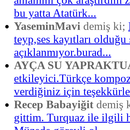
bu yatta Atatürk...
YaseminMavi
demiş ki;
teyp,ses kayıtları olduğu 
açıklanmıyor.burad...
AYÇA SU YAPRAKTU
etkileyici.Türkçe kompo
verdiğiniz için teşekkürler
Recep Babayiğit
demiş 
gittim. Turquaz ile ilgili 