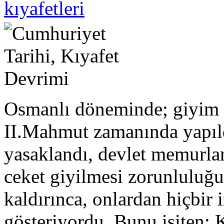
kıyafetleri
Osmanlı döneminde; giyim 
II.Mahmut zamanında yapıld
yasaklandı, devlet memurları
ceket giyilmesi zorunluluğu 
kaldırınca, onlardan hiçbir
gösteriyordu. Bunu işiten;