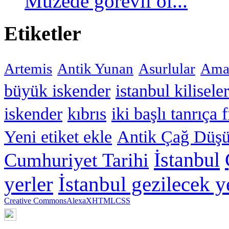
Müzede görevli ol...
Etiketler
Artemis
Antik Yunan
Asurlular
Amar
büyük iskender
istanbul kiliseler
iskender
kıbrıs
iki başlı tanrıça 
Yeni etiket ekle
Antik Çağ Düşü
İstanbul
Cumhuriyet Tarihi
yerler
İstanbul gezilecek y
Creative Commons
Alexa
XHTML
CSS