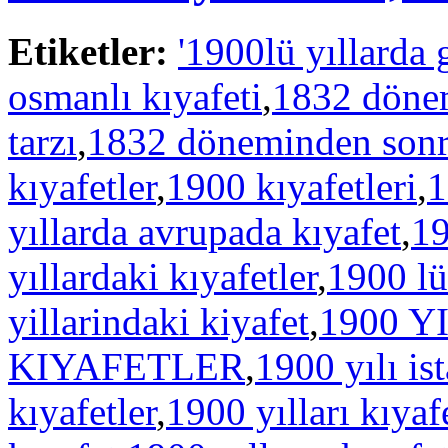
Etiketler:
'1900lü yıllarda 
osmanlı kıyafeti
,
1832 dönem
tarzı
,
1832 döneminden sonra 
kıyafetler
,
1900 kıyafetleri
,
1
yıllarda avrupada kıyafet
,
19
yıllardaki kıyafetler
,
1900 lü 
yillarindaki kiyafet
,
1900 
KIYAFETLER
,
1900 yılı i
kıyafetler
,
1900 yılları kıyafe