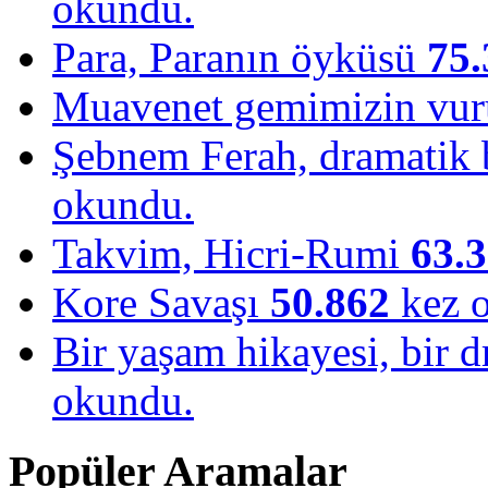
okundu.
Para, Paranın öyküsü
75.
Muavenet gemimizin vu
Şebnem Ferah, dramatik b
okundu.
Takvim, Hicri-Rumi
63.
Kore Savaşı
50.862
kez 
Bir yaşam hikayesi, bir
okundu.
Popüler Aramalar