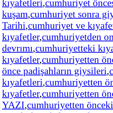
kıyafetleri
,
cumhuriyet önces
kuşam
,
cumhuriyet sonra gi
Tarihi
,
cumhuriyet ve kıyafe
kıyafetler
,
cumhuriyetden on
devrımı
,
cumhuriyetteki kıya
kıyafetler
,
cumhuriyetten önc
önce padişahların giysileri
,
kıyafetleri
,
cumhuriyetten ön
kıyafetler
,
cumhuriyetten ön
YAZI
,
cumhuriyetten önceki