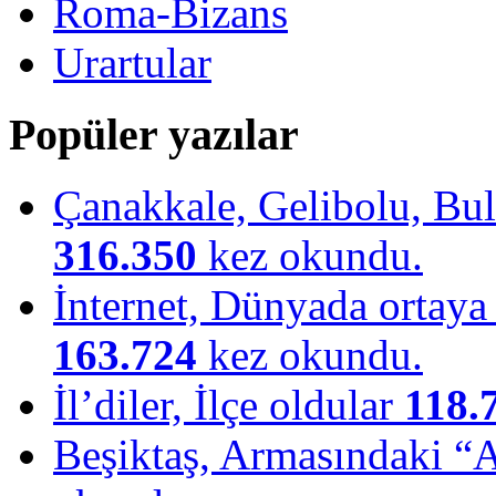
Roma-Bizans
Urartular
Popüler yazılar
Çanakkale, Gelibolu, Bulu
316.350
kez okundu.
İnternet, Dünyada ortaya ç
163.724
kez okundu.
İl’diler, İlçe oldular
118.
Beşiktaş, Armasındaki “