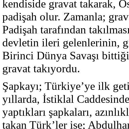
kendiside gravat takarak, O
padişah olur. Zamanla; grav
Padişah tarafından takılmas
devletin ileri gelenlerinin, 
Birinci Dünya Savaşı bittiğ
gravat takıyordu.
Şapkayı; Türkiye’ye ilk get
yıllarda, İstiklal Caddesind
yaptıkları şapkaları, azınlık
takan Türk’ler ise; Abdulha