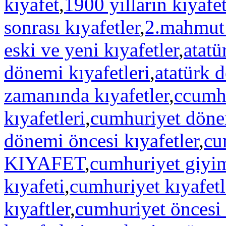
kıyafet
,
1900 yılların kıyafet
sonrası kıyafetler
,
2.mahmut 
eski ve yeni kıyafetler
,
atatü
dönemi kıyafetleri
,
atatürk 
zamanında kıyafetler
,
ccumhu
kıyafetleri
,
cumhuriyet dönem
dönemi öncesi kıyafetler
,
cu
KIYAFET
,
cumhuriyet giyi
kıyafeti
,
cumhuriyet kıyafetl
kıyaftler
,
cumhuriyet öncesi 