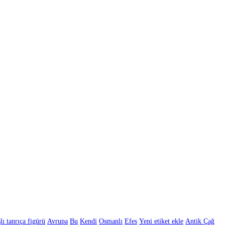
şlı tanrıça figürü
Avrupa
Bu
Kendi
Osmanlı
Efes
Yeni etiket ekle
Antik Çağ