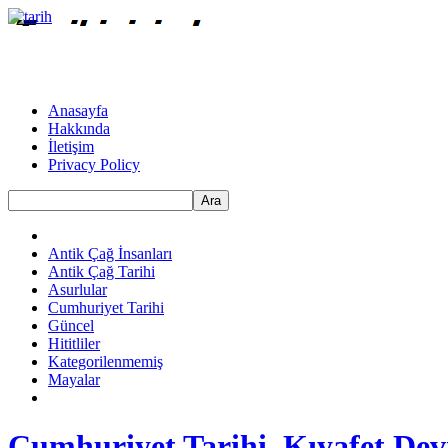
Anasayfa
Hakkında
İletişim
Privacy Policy
Ara
Antik Çağ İnsanları
Antik Çağ Tarihi
Asurlular
Cumhuriyet Tarihi
Güncel
Hititliler
Kategorilenmemiş
Mayalar
Cumhuriyet Tarihi, Kıyafet Dev