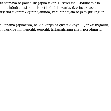
ara satmaya başlarlar. İlk şapka takan Türk’ler ise; Abdulhamit’in
anlar; İnönü ailesi oldu. İsmet İnönü; Lozan’a, üzerindeki askeri
afını çıkararak eşinin yanında, yeni bir hayata başlamıştır. İngiliz
 Panama şapkasıyla, halkın karşısına çıkarak koydu. Şapka: uygarlık,
Türkiye’nin ilericilik-gericilik tartışmalarının ana harcı olmuştur.