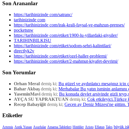
Son Arananlar
https://tarihinizinde com/satranc/
tarihinizinde com
https://tarihinizinde com/irak-krali-faysal-ve-mahzun-prenses/
pocketsnw
https://tarihinizinde com/etiket/1900-lu-yillardaki-giysiler/
TARIHINBILKISU
https://tarihinizinde com/etiket/sodom-sehri-kalintilari/
directlyk2v
https://tarihinizinde com/etiket/ozel-haller-problemi/
https://tarihinizinde com/etiket/2-mahmut-kiyafet-devrimi/
Son Yorumlar
Orhan Meral
demiş ki;
Bu güzel ve aydınlatıcı mesajınız için 
Bahar Akbaş
demiş ki;
Merhabalar Bu yatın isminin anlamını 
YaseminMavi
demiş ki;
Bu konuda devlet arşivinde gizli teyp,s
AYÇA SU YAPRAKTUAN
demiş ki;
Çok etkileyici.Türkçe 
Recep Babayiğit
demiş ki;
Geçen ay Deniz Müzesi'ne gittim. Tur
Etiketler
büyük is
Artemis
Antik Yunan
Asurlular
Amarna Tabletleri
Hititliler
Aristo
Eflatun
Tales