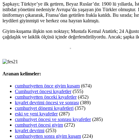
Şapkayı; Türkiye’ye ilk getiren, Beyaz Ruslar’dır. 1900 lü yıllarda, İs
istibdat yönetimi nedeniyle Avrupa’da yaşayan jön Türkler olmuştur. 19
üniformayı çıkararak, Fransa’dan getirilen frakla katıldı. Bu sırada; 
leydileri giyinmişti ve herkez ona hayran kalmıştı.
Giyim-kuşama ilişkin son noktayı; Mustafa Kemal Atatürk; 24 Ağustos
çağdaşlık ve laiklik ölçüsü içinde değerlendiriliyordu. Ancak; şapka i
Aranan kelimeler:
cumhuriyetten önce giyim kuşam
(674)
Cumhuriyet öncesi kıyafetler
(555)
cumhuriyetten önceki kıyafetler
(452)
kıyafet devrimi öncesi ve sonrası
(389)
cumhuriyet dönemi kıyafetleri
(357)
eski ve yeni kıyafetler
(287)
cumhuriyet öncesi ve sonrası kıyafetler
(285)
cumhuriyet öncesi giyim
(272)
kıyafet devrimi
(253)
cumhuriyetten sonra giyim kuşam
(224)