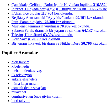
Çanakkale, Gelibolu, Bulut İçinde Kaybolan İngiliz...
316.352
İnternet, Dünyada ortaya çıkışı, Türkiye’de ilk ku...
163.725
ke
İl’diler, İlçe oldular
118.764
kez okundu.
Beşiktaş, Armasındaki “Ay-yıldız” anlamı
99.191
kez okundu.
Para, Paranın öyküsü
75.380
kez okundu.
Muavenet gemimizin vurulması
70.969
kez okundu.
Şebnem Ferah, dramatik bir yaşam ve şarkıları
64.137
kez okun
Takvim, Hicri-Rumi
63.304
kez okundu.
Kore Savaşı
50.863
kez okundu.
Bir yaşam hikayesi, bir dram ve Nükhet Duru
50.706
kez okun
Popüler Aramalar
hicri takvim
kibele nedir
inebahtı deniz savaşı
ilk televizyon
ankara efsaneleri
hüma kuşu masalı
osmanlı deniz savaşları
muavenet
cumhuriyetten önce giyim kuşam
hicri takvimi