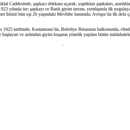
tiklal Caddesinde, şapkacı dükkanı açarak, yaptıkları şapkaları, azınlıkl
23 yılında ise; şapkayı ve Batılı giyim tarzını, yurtdışında ilk uygulay
İsmet İnönü’nün eşi 26 yaşındaki Mevhibe hanımda; Avrupa’da ilk defa çarş
 1925 tarihinde, Kastamonu’da, Belediye Binasının balkonunda, elinde
le başlayan ve ardından giyim kuşama yönelik yapılan bütün müdahaleler; 