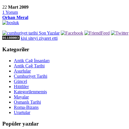
22
Mart 2009
1
Yorum
Orhan Meral
kişi siteyi ziyaret etti
Kategoriler
Antik Çağ İnsanları
Antik Çağ Tarihi
Asurlular
Cumhuriyet Tarihi
Güncel
Hititliler
Kategorilenmemiş
Mayalar
Osmanlı Tarihi
Roma-Bizans
Urartular
Popüler yazılar