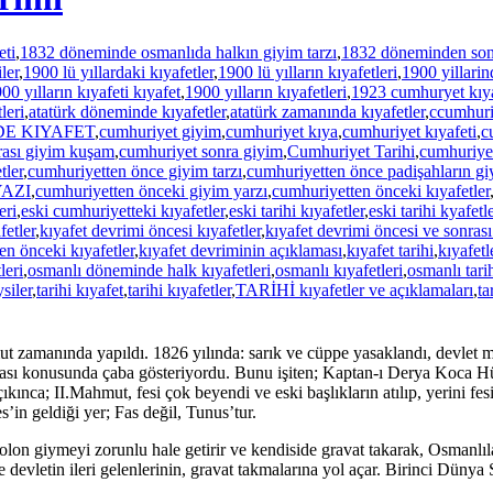
eti
,
1832 döneminde osmanlıda halkın giyim tarzı
,
1832 döneminden sonra
ler
,
1900 lü yıllardaki kıyafetler
,
1900 lü yılların kıyafetleri
,
1900 yillarin
00 yılların kıyafeti kıyafet
,
1900 yılların kıyafetleri
,
1923 cumhuryet kıy
leri
,
atatürk döneminde kıyafetler
,
atatürk zamanında kıyafetler
,
ccumhuriy
NDE KIYAFET
,
cumhuriyet giyim
,
cumhuriyet kıya
,
cumhuriyet kıyafeti
,
c
rası giyim kuşam
,
cumhuriyet sonra giyim
,
Cumhuriyet Tarihi
,
cumhuriyet
tler
,
cumhuriyetten önce giyim tarzı
,
cumhuriyetten önce padişahların giy
YAZI
,
cumhuriyetten önceki giyim yarzı
,
cumhuriyetten önceki kıyafetler
eri
,
eski cumhuriyetteki kıyafetler
,
eski tarihi kıyafetler
,
eski tarihi kyafetl
fetler
,
kıyafet devrimi öncesi kıyafetler
,
kıyafet devrimi öncesi ve sonras
en önceki kıyafetler
,
kıyafet devriminin açıklaması
,
kıyafet tarihi
,
kıyafetl
leri
,
osmanlı döneminde halk kıyafetleri
,
osmanlı kıyafetleri
,
osmanlı tari
siler
,
tarihi kıyafet
,
tarihi kıyafetler
,
TARİHİ kıyafetler ve açıklamaları
,
ta
amanında yapıldı. 1826 yılında: sarık ve cüppe yasaklandı, devlet mem
aması konusunda çaba gösteriyordu. Bunu işiten; Kaptan-ı Derya Koca Hüsr
 çıkınca; II.Mahmut, fesi çok beyendi ve eski başlıkların atılıp, yerini f
s’in geldiği yer; Fas değil, Tunus’tur.
n giymeyi zorunlu hale getirir ve kendiside gravat takarak, Osmanlılar
 devletin ileri gelenlerinin, gravat takmalarına yol açar. Birinci Dünya 