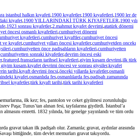
 istanbul halkın kıyafeti
,
1900 kıyafetler
,
1900 kıyafetleri
,
1900 ler de
daki kiyafet
,
1900 YILLARINDAKİ TÜRK KIYAFETLER
,
1900 yılı
afe
,
1923 sonrası kıyafetler
,
2.mahmut kıyafet devrimi
,
atatürk dönemi
et öncesi osmanlı kıyafetleri
,
cumhuriyet dönemi
umhuriyet kıyafetleri
,
cumhuriyet kıyaftler
,
cumhuriyet öncesi
 ve kıyafet
,
cumhuriyet yılları öncesi kıyafetler
,
cumhuriyetden oncekı
sileri
,
cumhuriyetten önce padişahların kıyafetleri
,
cumhuriyetten
,
cumhuriyetten sonraki kiyafetler
,
devrim öncesi eski
er
,
featured
,
fransızların tarihsel kıyafetleri
,
giyim kuşam devrimi
,
ilk türk
ı giyim kusam
,
kıyafet devrimi öncesi ve sonrası giysiler
,
kıyafet
erin tarihi
,
kıyaft devrimi öncsi
,
önceki yıllarda kıyafetler
,
osmanli
hindeki kıyafet
,
osmanlıda fes
,
osmanlılarda fes
,
padişah zamanında
rihsel kıyafetler
,
türk kıyaft tarihi
,
türk tarihi kıyafetleri
urlarına, ilk kez; fes, pantolon ve ceket giyilmesi zorunluluğu
ev Paşa; Tunus’tan alınan fesi, tayfalarına giydirdi. İstanbul’a
esin almasını emretti. 1832 yılında, bir genelge yayınlandı ve tüm ordu
da gravat takan ilk padişah olur. Zamanla; gravat, aydınlar arasında
Savaşı bittiğinde, tüm devlet memurları gravat takıyordu.