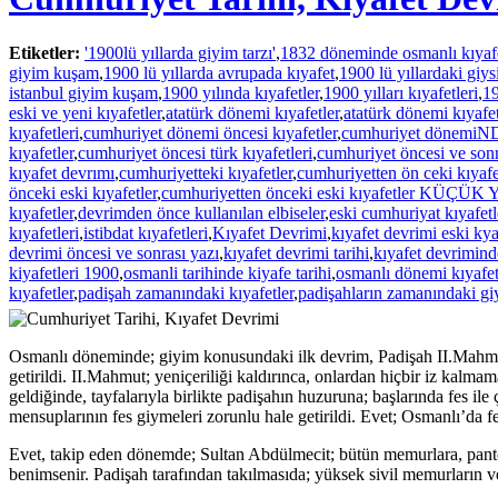
Etiketler:
'1900lü yıllarda giyim tarzı'
,
1832 döneminde osmanlı kıyaf
giyim kuşam
,
1900 lü yıllarda avrupada kıyafet
,
1900 lü yıllardaki giysi
istanbul giyim kuşam
,
1900 yılında kıyafetler
,
1900 yılları kıyafetleri
,
19
eski ve yeni kıyafetler
,
atatürk dönemi kıyafetler
,
atatürk dönemi kıyafet
kıyafetleri
,
cumhuriyet dönemi öncesi kıyafetler
,
cumhuriyet dönemi
kıyafetler
,
cumhuriyet öncesi türk kıyafetleri
,
cumhuriyet öncesi ve son
kıyafet devrımı
,
cumhuriyetteki kıyafetler
,
cumhuriyetten ön ceki kıyafe
önceki eski kıyafetler
,
cumhuriyetten önceki eski kıyafetler KÜÇÜK 
kıyafetler
,
devrimden önce kullanılan elbiseler
,
eski cumhuriyat kıyafetl
kıyafetleri
,
istibdat kıyafetleri
,
Kıyafet Devrimi
,
kıyafet devrimi eski kya
devrimi öncesi ve sonrası yazı
,
kıyafet devrimi tarihi
,
kıyafet devrimind
kiyafetleri 1900
,
osmanli tarihinde kiyafe tarihi
,
osmanlı dönemi kıyafet
kıyafetler
,
padişah zamanındaki kıyafetler
,
padişahların zamanındaki giy
Osmanlı döneminde; giyim konusundaki ilk devrim, Padişah II.Mahmut z
getirildi. II.Mahmut; yeniçeriliği kaldırınca, onlardan hiçbir iz kalm
geldiğinde, tayfalarıyla birlikte padişahın huzuruna; başlarında fes ile
mensuplarının fes giymeleri zorunlu hale getirildi. Evet; Osmanlı’da fe
Evet, takip eden dönemde; Sultan Abdülmecit; bütün memurlara, pantolo
benimsenir. Padişah tarafından takılmasıda; yüksek sivil memurların ve