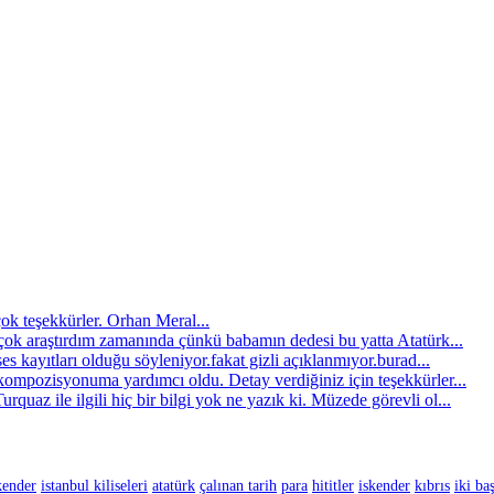
çok teşekkürler. Orhan Meral...
çok araştırdım zamanında çünkü babamın dedesi bu yatta Atatürk...
es kayıtları olduğu söyleniyor.fakat gizli açıklanmıyor.burad...
kompozisyonuma yardımcı oldu. Detay verdiğiniz için teşekkürler...
quaz ile ilgili hiç bir bilgi yok ne yazık ki. Müzede görevli ol...
kender
istanbul kiliseleri
atatürk
çalınan tarih
para
hititler
iskender
kıbrıs
iki ba