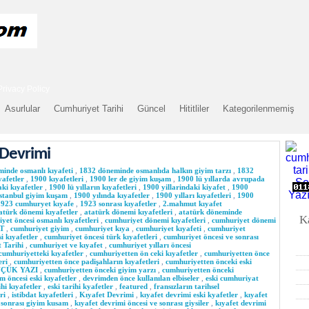
Privacy Policy
Asurlular
Cumhuriyet Tarihi
Güncel
Hititliler
Kategorilenmemiş
 Devrimi
inde osmanlı kıyafeti
,
1832 döneminde osmanlıda halkın giyim tarzı
,
1832
yafetler
,
1900 kıyafetleri
,
1900 ler de giyim kuşam
,
1900 lü yıllarda avrupada
aki kıyafetler
,
1900 lü yılların kıyafetleri
,
1900 yillarindaki kiyafet
,
1900
istanbul giyim kuşam
,
1900 yılında kıyafetler
,
1900 yılları kıyafetleri
,
1900
1923 cumhuryet kıyafe
,
1923 sonrası kıyafetler
,
2.mahmut kıyafet
atürk dönemi kıyafetler
,
atatürk dönemi kıyafetleri
,
atatürk döneminde
K
yet öncesi osmanlı kıyafetleri
,
cumhuriyet dönemi kıyafetleri
,
cumhuriyet dönemi
T
,
cumhuriyet giyim
,
cumhuriyet kıya
,
cumhuriyet kıyafeti
,
cumhuriyet
i kıyafetler
,
cumhuriyet öncesi türk kıyafetleri
,
cumhuriyet öncesi ve sonrası
 Tarihi
,
cumhuriyet ve kıyafet
,
cumhuriyet yılları öncesi
cumhuriyetteki kıyafetler
,
cumhuriyetten ön ceki kıyafetler
,
cumhuriyetten önce
eri
,
cumhuriyetten önce padişahların kıyafetleri
,
cumhuriyetten önceki eski
 KÜÇÜK YAZI
,
cumhuriyetten önceki giyim yarzı
,
cumhuriyetten önceki
m öncesi eski kıyafetler
,
devrimden önce kullanılan elbiseler
,
eski cumhuriyat
ihi kıyafetler
,
eski tarihi kyafetler
,
featured
,
fransızların tarihsel
ri
,
istibdat kıyafetleri
,
Kıyafet Devrimi
,
kıyafet devrimi eski kyafetler
,
kıyafet
e sonrası giyim kusam
,
kıyafet devrimi öncesi ve sonrası giysiler
,
kıyafet devrimi