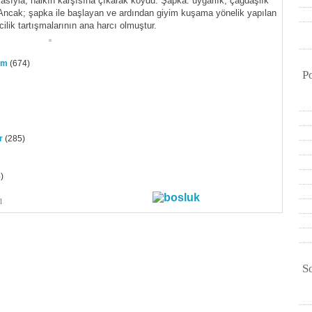
sıyla, halkın karşısına çıkarak koydu. Şapka: uygarlık, çağdaşlık
u. Ancak; şapka ile başlayan ve ardından giyim kuşama yönelik yapılan
icilik tartışmalarının ana harcı olmuştur.
am
(674)
P
r
(285)
)
l
S