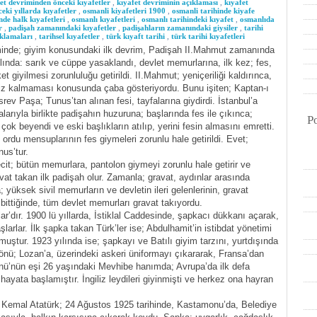
et devriminden önceki kıyafetler
,
kıyafet devriminin açıklaması
,
kıyafet
ceki yıllarda kıyafetler
,
osmanli kiyafetleri 1900
,
osmanli tarihinde kiyafe
de halk kıyafetleri
,
osmanlı kıyafetleri
,
osmanlı tarihindeki kıyafet
,
osmanlıda
r
,
padişah zamanındaki kıyafetler
,
padişahların zamanındaki giysiler
,
tarihi
ıklamaları
,
tarihsel kıyafetler
,
türk kıyaft tarihi
,
türk tarihi kıyafetleri
nde; giyim konusundaki ilk devrim, Padişah II.Mahmut zamanında
ılında: sarık ve cüppe yasaklandı, devlet memurlarına, ilk kez; fes,
t giyilmesi zorunluluğu getirildi. II.Mahmut; yeniçeriliği kaldırınca,
 iz kalmaması konusunda çaba gösteriyordu. Bunu işiten; Kaptan-ı
ev Paşa; Tunus’tan alınan fesi, tayfalarına giydirdi. İstanbul’a
alarıyla birlikte padişahın huzuruna; başlarında fes ile çıkınca;
P
çok beyendi ve eski başlıkların atılıp, yerini fesin almasını emretti.
ordu mensuplarının fes giymeleri zorunlu hale getirildi. Evet;
nus’tur.
t; bütün memurlara, pantolon giymeyi zorunlu hale getirir ve
at takan ilk padişah olur. Zamanla; gravat, aydınlar arasında
yüksek sivil memurların ve devletin ileri gelenlerinin, gravat
bittiğinde, tüm devlet memurları gravat takıyordu.
ar’dır. 1900 lü yıllarda, İstiklal Caddesinde, şapkacı dükkanı açarak,
şlarlar. İlk şapka takan Türk’ler ise; Abdulhamit’in istibdat yönetimi
uştur. 1923 yılında ise; şapkayı ve Batılı giyim tarzını, yurtdışında
İnönü; Lozan’a, üzerindeki askeri üniformayı çıkararak, Fransa’dan
İnönü’nün eşi 26 yaşındaki Mevhibe hanımda; Avrupa’da ilk defa
 hayata başlamıştır. İngiliz leydileri giyinmişti ve herkez ona hayran
 Kemal Atatürk; 24 Ağustos 1925 tarihinde, Kastamonu’da, Belediye