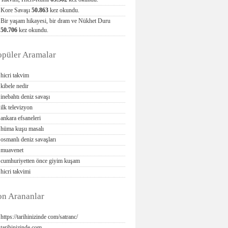
Kore Savaşı
50.863
kez okundu.
Bir yaşam hikayesi, bir dram ve Nükhet Duru
50.706
kez okundu.
opüler Aramalar
hicri takvim
kibele nedir
inebahtı deniz savaşı
ilk televizyon
ankara efsaneleri
hüma kuşu masalı
osmanlı deniz savaşları
muavenet
cumhuriyetten önce giyim kuşam
hicri takvimi
on Arananlar
https://tarihinizinde com/satranc/
tarihinizinde com