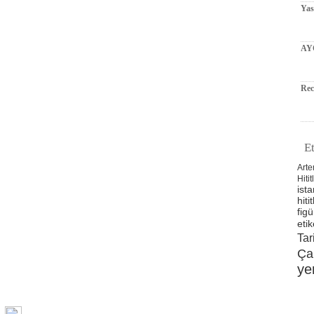
Ya
AY
Rec
Et
Arte
Hitit
ista
hitit
figü
etik
Tar
Ça
ye