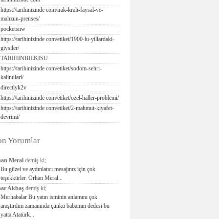
https://tarihinizinde com/irak-krali-faysal-ve-
mahzun-prenses/
pocketsnw
https://tarihinizinde com/etiket/1900-lu-yillardaki-
giysiler/
TARIHINBILKISU
https://tarihinizinde com/etiket/sodom-sehri-
kalintilari/
directlyk2v
https://tarihinizinde com/etiket/ozel-haller-problemi/
https://tarihinizinde com/etiket/2-mahmut-kiyafet-
devrimi/
on Yorumlar
an Meral
demiş ki;
Bu güzel ve aydınlatıcı mesajınız için çok
teşekkürler. Orhan Meral...
ar Akbaş
demiş ki;
Merhabalar Bu yatın isminin anlamını çok
araştırdım zamanında çünkü babamın dedesi bu
yatta Atatürk...