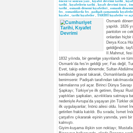
öncesi ve sonrası yazı
,
kıyafet devrimi tarihi
,
kıyaf
tarihi
,
kıyafetlerin tarihi
,
kıyaft devrimi öncsi
,
ön
tarihi
,
osmanlı dönemi kıyafetleri
,
osmanlı dönemin
fes
,
osmanlılarda fes
,
padişah zamanında kıyafetle
kıyafet
,
tarihi kıyafetler
,
TARİHİ kıyafetler ve aç
Osmanlı dönemi
yapıldı. 1826 y
pantolon ve ceke
onlardan hiçbir
Derya Koca Hüsr
geldiğinde, tayf
II.Mahmut, fesi 
1832 yılında, bir genelge yayınlandı ve tüm 
Osmanlı’da fes’in geldiği yer; Fas değil, Tu
Evet, takip eden dönemde; Sultan Abdülmeci
kendiside gravat takarak, Osmanlılarda grav
benimsenir. Padişah tarafından takılmasıda; 
takmalarına yol açar. Birinci Dünya Savaşı 
Şapkayı; Türkiye’ye ilk getiren, Beyaz Rusl
yaptıkları şapkaları, azınlıklara satmaya ba
nedeniyle Avrupa’da yaşayan jön Türkler olm
ilk uygulayanlar; İnönü ailesi oldu. İsmet 
getirilen frakla katıldı. Bu sırada; İsmet 
çarşafını çıkararak eşinin yanında, yeni bir
kalmıştı.
Giyim-kuşama ilişkin son noktayı; Mustafa