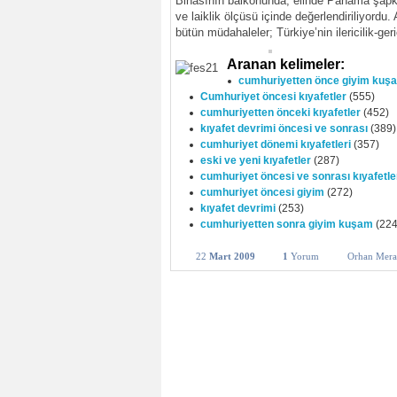
Binasının balkonunda, elinde Panama şapka
ve laiklik ölçüsü içinde değerlendiriliyord
bütün müdahaleler; Türkiye’nin ilericilik-ger
Aranan kelimeler:
cumhuriyetten önce giyim kuş
Cumhuriyet öncesi kıyafetler
(555)
cumhuriyetten önceki kıyafetler
(452)
kıyafet devrimi öncesi ve sonrası
(389)
cumhuriyet dönemi kıyafetleri
(357)
eski ve yeni kıyafetler
(287)
cumhuriyet öncesi ve sonrası kıyafetle
cumhuriyet öncesi giyim
(272)
kıyafet devrimi
(253)
cumhuriyetten sonra giyim kuşam
(224
22
Mart 2009
1
Yorum
Orhan Mera