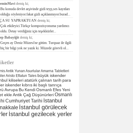
seminMavi
demiş ki;
Bu konuda devlet arşivinde gizli teyp,ses kayıtları
olduğu söyleniyor.fakat gizli açıklanmıyor.burad...
ÇA SU YAPRAKTUAN
demiş ki;
Çok etkileyici.Türkçe kompozisyonuma yardımcı
oldu. Detay verdiğiniz için teşekkürler...
ep Babayiğit
demiş ki;
Geçen ay Deniz Müzesi'ne gittim. Turquaz ile ilgili
hiç bir bilgi yok ne yazık ki. Müzede görevli ol...
iketler
mis
Antik Yunan
Asurlular
Amarna Tabletleri
büyük iskender
liler
Aristo
Eflatun
Tales
nbul kiliseleri
atatürk
çalınan tarih
para
ler
iskender
kıbrıs
iki başlı tanrıça
rü
Avrupa
Bu
Kendi
Osmanlı
Efes
Yeni
Osmanlı
et ekle
Antik Çağ Düşünürleri
İstanbul
ihi
Cumhuriyet Tarihi
İstanbul görülecek
nakkale
rler
İstanbul gezilecek yerler
tarih
tarih
Sitemap
Google