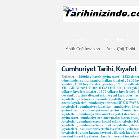
Anasayfa
Hakkında
İletişim
Antik Çağ İnsanları
Antik Çağ Tarihi
Cumhuriyet Tarihi, Kıyafet
Etiketler:
'1900lü yıllarda giyim tarzı'
,
1832 dönem
döneminden sonra istanbul halkın kıyafeti
,
1900 kı
kıyafet
,
1900 lü yıllardaki giysiler
,
1900 lü yıllard
YILLARINDAKİ TÜRK KIYAFETLER
,
1900 yılı 
yılların kıyafeti kıyafet
,
1900 yılların kıyafetleri
,
devrimi
,
atatürk dönemi eski ve yeni kıyafetler
,
at
kıyafetler
,
atatürk zamanında kıyafetler
,
ccumhuri
öncesi kıyafetler
,
cumhuriyet dönemiNDE KIYAFE
kıyafetleri
,
cumhuriyet kıyaftler
,
cumhuriyet önces
giyim kuşam
,
cumhuriyet sonra giyim
,
Cumhuriyet
kıyafetler
,
cumhuriyetden oncekı kıyafet devrımı
,
giyim tarzı
,
cumhuriyetten önce padişahların giysil
kıyafetler
,
cumhuriyetten önceki eski kıyafetler
kıyafetler
,
cumhuriyetten sonraki kiyafetler
,
devri
kıyafetleri
,
eski cumhuriyetteki kıyafetler
,
eski tar
kıyafetleri
,
giyim kuşam devrimi
,
ilk türk kıyafetle
devrimi öncesi kıyafetler
,
kıyafet devrimi öncesi v