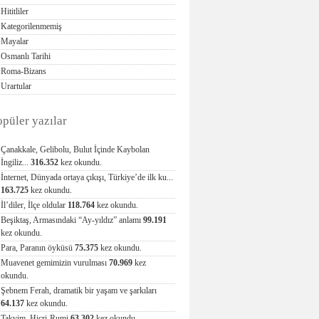
Hititliler
Kategorilenmemiş
Mayalar
Osmanlı Tarihi
Roma-Bizans
Urartular
opüler yazılar
Çanakkale, Gelibolu, Bulut İçinde Kaybolan
İngiliz...
316.352
kez okundu.
İnternet, Dünyada ortaya çıkışı, Türkiye’de ilk ku...
163.725
kez okundu.
İl’diler, İlçe oldular
118.764
kez okundu.
Beşiktaş, Armasındaki “Ay-yıldız” anlamı
99.191
kez okundu.
Para, Paranın öyküsü
75.375
kez okundu.
Muavenet gemimizin vurulması
70.969
kez
okundu.
Şebnem Ferah, dramatik bir yaşam ve şarkıları
64.137
kez okundu.
Takvim, Hicri-Rumi
63.302
kez okundu.