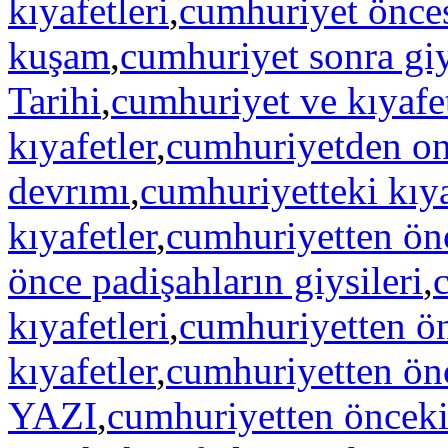
kıyafetleri
,
cumhuriyet önces
kuşam
,
cumhuriyet sonra gi
Tarihi
,
cumhuriyet ve kıyafe
kıyafetler
,
cumhuriyetden on
devrımı
,
cumhuriyetteki kıya
kıyafetler
,
cumhuriyetten önc
önce padişahların giysileri
,
kıyafetleri
,
cumhuriyetten ön
kıyafetler
,
cumhuriyetten ön
YAZI
,
cumhuriyetten önceki