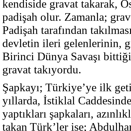
kendiside gravat takarak, O
padişah olur. Zamanla; grav
Padişah tarafından takılmas
devletin ileri gelenlerinin, 
Birinci Dünya Savaşı bittiğ
gravat takıyordu.
Şapkayı; Türkiye’ye ilk get
yıllarda, İstiklal Caddesind
yaptıkları şapkaları, azınlık
takan Türk’ler ise; Abdulha