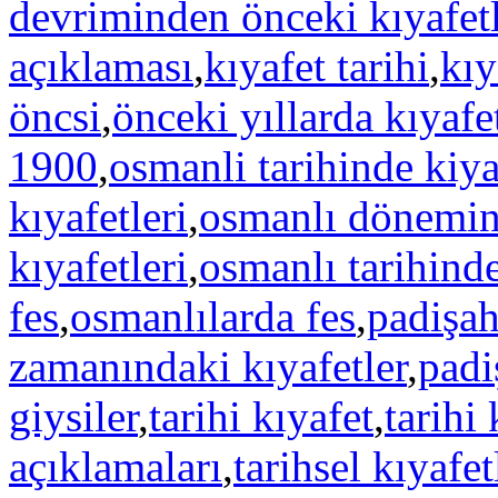
devriminden önceki kıyafetl
açıklaması
,
kıyafet tarihi
,
kıy
öncsi
,
önceki yıllarda kıyafe
1900
,
osmanli tarihinde kiya
kıyafetleri
,
osmanlı dönemind
kıyafetleri
,
osmanlı tarihinde
fes
,
osmanlılarda fes
,
padişah
zamanındaki kıyafetler
,
padi
giysiler
,
tarihi kıyafet
,
tarihi 
açıklamaları
,
tarihsel kıyafet