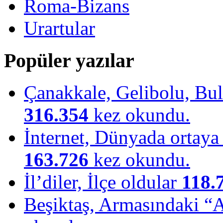
Roma-Bizans
Urartular
Popüler yazılar
Çanakkale, Gelibolu, Bulu
316.354
kez okundu.
İnternet, Dünyada ortaya ç
163.726
kez okundu.
İl’diler, İlçe oldular
118.
Beşiktaş, Armasındaki “