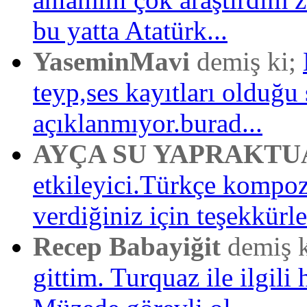
bu yatta Atatürk...
YaseminMavi
demiş ki;
teyp,ses kayıtları olduğu 
açıklanmıyor.burad...
AYÇA SU YAPRAKTU
etkileyici.Türkçe kompo
verdiğiniz için teşekkürler
Recep Babayiğit
demiş 
gittim. Turquaz ile ilgili 