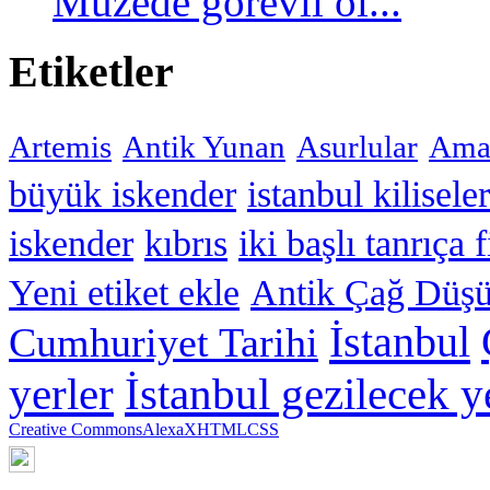
Müzede görevli ol...
Etiketler
Artemis
Antik Yunan
Asurlular
Amar
büyük iskender
istanbul kiliseler
iskender
kıbrıs
iki başlı tanrıça 
Yeni etiket ekle
Antik Çağ Düşü
İstanbul
Cumhuriyet Tarihi
yerler
İstanbul gezilecek y
Creative Commons
Alexa
XHTML
CSS