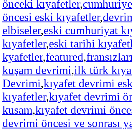
önceki kıyafetler
,
cumhuriyet
öncesi eski kıyafetler
,
devri
elbiseler
,
eski cumhuriyat kıy
kıyafetler
,
eski tarihi kıyafet
kyafetler
,
featured
,
fransızlar
kuşam devrimi
,
ilk türk kıya
Devrimi
,
kıyafet devrimi esk
kıyafetler
,
kıyafet devrimi ö
kusam
,
kıyafet devrimi önces
devrimi öncesi ve sonrası y