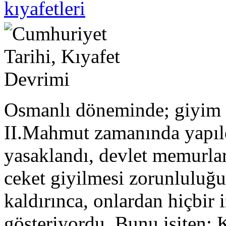
kıyafetleri
Osmanlı döneminde; giyim 
II.Mahmut zamanında yapıld
yasaklandı, devlet memurları
ceket giyilmesi zorunluluğu 
kaldırınca, onlardan hiçbir
gösteriyordu. Bunu işiten;