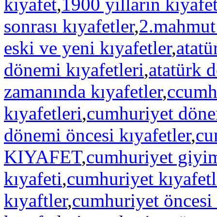
kıyafet
,
1900 yılların kıyafet
sonrası kıyafetler
,
2.mahmut 
eski ve yeni kıyafetler
,
atatü
dönemi kıyafetleri
,
atatürk 
zamanında kıyafetler
,
ccumhu
kıyafetleri
,
cumhuriyet dönem
dönemi öncesi kıyafetler
,
cu
KIYAFET
,
cumhuriyet giyi
kıyafeti
,
cumhuriyet kıyafetl
kıyaftler
,
cumhuriyet öncesi 