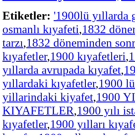
Etiketler:
'1900lü yıllarda 
osmanlı kıyafeti
,
1832 dönem
tarzı
,
1832 döneminden sonra 
kıyafetler
,
1900 kıyafetleri
,
1
yıllarda avrupada kıyafet
,
19
yıllardaki kıyafetler
,
1900 lü 
yillarindaki kiyafet
,
1900 
KIYAFETLER
,
1900 yılı i
kıyafetler
,
1900 yılları kıyafe