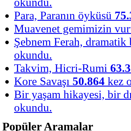
okundu.
Para, Paranın öyküsü
75.
Muavenet gemimizin vu
Şebnem Ferah, dramatik b
okundu.
Takvim, Hicri-Rumi
63.
Kore Savaşı
50.864
kez 
Bir yaşam hikayesi, bir
okundu.
Popüler Aramalar