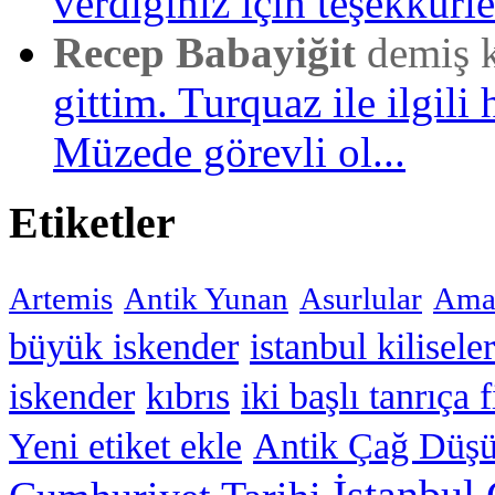
verdiğiniz için teşekkürler
Recep Babayiğit
demiş 
gittim. Turquaz ile ilgili 
Müzede görevli ol...
Etiketler
Artemis
Antik Yunan
Asurlular
Amar
büyük iskender
istanbul kiliseler
iskender
kıbrıs
iki başlı tanrıça 
Yeni etiket ekle
Antik Çağ Düşü