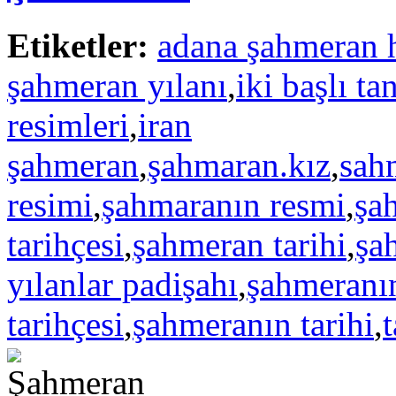
Etiketler:
adana şahmeran 
şahmeran yılanı
,
iki başlı ta
resimleri
,
iran
şahmeran
,
şahmaran.kız
,
sah
resimi
,
şahmaranın resmi
,
şa
tarihçesi
,
şahmeran tarihi
,
şa
yılanlar padişahı
,
şahmeranı
tarihçesi
,
şahmeranın tarihi
,