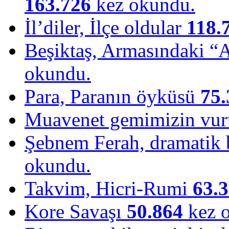
163.726
kez okundu.
İl’diler, İlçe oldular
118.
Beşiktaş, Armasındaki “
okundu.
Para, Paranın öyküsü
75.
Muavenet gemimizin vu
Şebnem Ferah, dramatik b
okundu.
Takvim, Hicri-Rumi
63.
Kore Savaşı
50.864
kez 