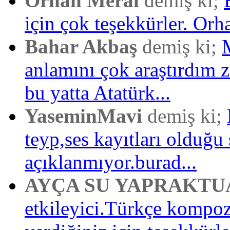
Orhan Meral
demiş ki;
için çok teşekkürler. Orh
Bahar Akbaş
demiş ki;
anlamını çok araştırdım
bu yatta Atatürk...
YaseminMavi
demiş ki;
teyp,ses kayıtları olduğu 
açıklanmıyor.burad...
AYÇA SU YAPRAKTU
etkileyici.Türkçe kompo