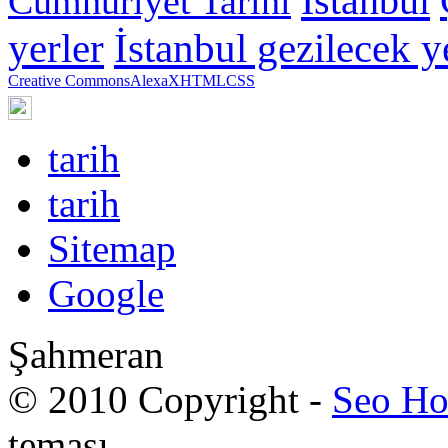
İstanbul
Cumhuriyet Tarihi
yerler
İstanbul gezilecek y
Creative Commons
Alexa
XHTML
CSS
tarih
tarih
Sitemap
Google
Şahmeran
© 2010 Copyright -
Seo Ho
teması