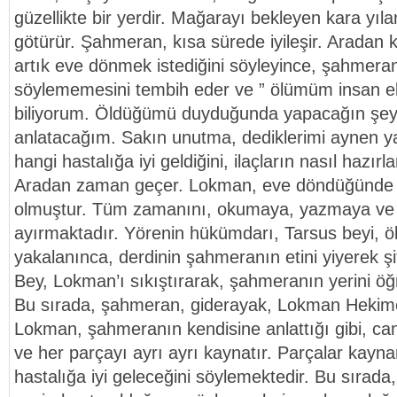
güzellikte bir yerdir. Mağarayı bekleyen kara yıl
götürür. Şahmeran, kısa sürede iyileşir. Aradan 
artık eve dönmek istediğini söyleyince, şahmeran
söylememesini tembih eder ve ” ölümüm insan el
biliyorum. Öldüğümü duyduğunda yapacağın şeyl
anlatacağım. Sakın unutma, dediklerimi aynen y
hangi hastalığa iyi geldiğini, ilaçların nasıl hazırla
Aradan zaman geçer. Lokman, eve döndüğünde
olmuştur. Tüm zamanını, okumaya, yazmaya v
ayırmaktadır. Yörenin hükümdarı, Tarsus beyi, öl
yakalanınca, derdinin şahmeranın etini yiyerek şi
Bey, Lokman’ı sıkıştırarak, şahmeranın yerini öğr
Bu sırada, şahmeran, giderayak, Lokman Hekime s
Lokman, şahmeranın kendisine anlattığı gibi, ca
ve her parçayı ayrı ayrı kaynatır. Parçalar kaynar
hastalığa iyi geleceğini söylemektedir. Bu sırad