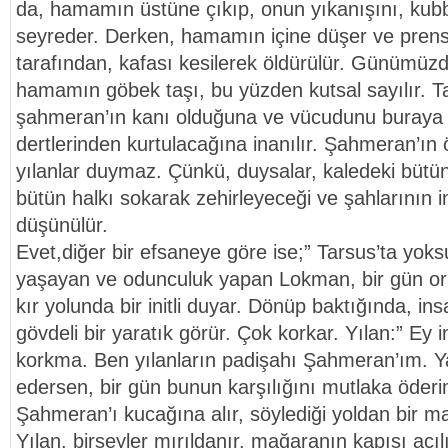
da, hamamın üstüne çıkıp, onun yıkanışını, kubbe
seyreder. Derken, hamamın içine düşer ve prens
tarafından, kafası kesilerek öldürülür. Günümüzd
hamamın göbek taşı, bu yüzden kutsal sayılır. Ta
şahmeran’ın kanı olduğuna ve vücudunu buraya 
dertlerinden kurtulacağına inanılır. Şahmeran’ın
yılanlar duymaz. Çünkü, duysalar, kaledeki bütün 
bütün halkı sokarak zehirleyeceği ve şahlarının i
düşünülür.
Evet,diğer bir efsaneye göre ise;” Tarsus’ta yoksu
yaşayan ve odunculuk yapan Lokman, bir gün o
kır yolunda bir initli duyar. Dönüp baktığında, ins
gövdeli bir yaratık görür. Çok korkar. Yılan:” Ey
korkma. Ben yılanların padişahı Şahmeran’ım. Y
edersen, bir gün bunun karşılığını mutlaka öder
Şahmeran’ı kucağına alır, söylediği yoldan bir ma
Yılan, birşeyler mırıldanır, mağaranın kapısı açılı