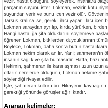
vezir, hasta olduğunu söyleyerek, insanlara olağ
parçanın suyunu ister. Lokman, vezirin kötü niyet
suyundan verir ve bunu içen vezir ölür. Gövdenin 
Tarsus kralına ise, gerekli ilacı yapar. İlacı içen;be
Lokman saraydan ayrılıp, kırda yürürken, birden bü
Hangi hastalığa şifa olduklarını söylemeye başl
öğrenen Lokman, bitkilerden duyduklarının tüm
Böylece, Lokman, daha sonra bütün hastalıklara
Lokman hekim olarak anılır. Yani; şahmeran’ın 
insanın sağlık ve şifa bulmasıdır. Hatta, bazı a
Hekimin, şahmeran ile karşılaşması uzun uzun anl
otların nerelerde olduğunu, Lokman hekime Şah
söylendiği rivayet edilir.
İşte; şahmeran kültürü bu. Hikayenin kaynağının
gerektiği yönünde görüşler ağırlıktadır.
Aranan kelimeler: