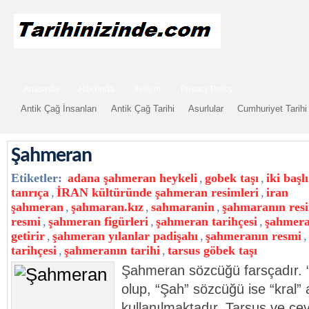
Anasayfa
Hakkında
İletişim
Privacy Policy
Antik Çağ İnsanları
Antik Çağ Tarihi
Asurlular
Cumhuriyet Tarihi
Şahmeran
Etiketler:
adana şahmeran heykeli
,
gobek taşı
,
iki başl
tanrıça
,
İRAN kültüründe şahmeran resimleri
,
iran
şahmeran
,
şahmaran.kız
,
sahmaranin
,
şahmaranın res
resmi
,
şahmeran figürleri
,
şahmeran tarihçesi
,
şahmera
getirir
,
şahmeran yılanlar padişahı
,
şahmeranın resmi
,
tarihçesi
,
şahmeranın tarihi
,
tarsus göbek taşı
Şahmeran sözcüğü farsçadır. 
olup, “Şah” sözcüğü ise “kral”
kullanılmaktadır. Tarsus ve ç